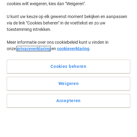
cookies wilt weigeren, kies dan "Weigeren".
U kunt uw keuze op elk gewenst moment bekijken en aanpassen
De juiste tas voor uw manier van reizen
via de link "Cookies beheren" in de voettekst en zo uw
toestemming intrekken.
Het maakt niet uit hoe u op reis gaat, of hoe vaak, Targus heeft de
juiste koffer zodat u uw laptop veilig en simpel mee kunt nemen.
Meer informatie over ons cookiebeleid kunt u vinden in
Lees volledige beschrijving
onze
privacyverklaring
en
cookieverklaring
.
Koop Meer,
Bespaar Meer
€ 39,49
Stuk
Cookies beheren
Vanaf 3 Stuks
€ 47,78 Incl. btw
Weigeren
Ko
Aantal
Excl. btw
Stuk
1
€ 42,99
Accepteren
Stuk
2
€ 41,29
-3%
Stuks
3+
€ 39,49
-8%
Momenteel op voorraad
Vóór 17:00 uur besteld, bezorging binnen 2-4
werkdagen