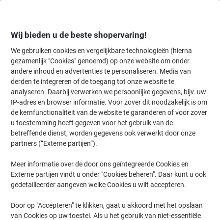
Meteen
Meteen
naar
naar
inhoud
navigatie
Wij bieden u de beste shopervaring!
We gebruiken cookies en vergelijkbare technologieën (hierna
gezamenlijk "Cookies" genoemd) op onze website om onder
Home
andere inhoud en advertenties te personaliseren. Media van
Kantoorapparaten & Technologie
Computers & toebehoren
Lapto
derden te integreren of de toegang tot onze website te
Targus Laptoptas CN31 16 inch Polyester Zwart 39 x 9 x
analyseren. Daarbij verwerken we persoonlijke gegevens, bijv. uw
36 cm
IP-adres en browser informatie. Voor zover dit noodzakelijk is om
de kernfunctionaliteit van de website te garanderen of voor zover
u toestemming heeft gegeven voor het gebruik van de
Merk:
Targus
Productnr.:
4698693
betreffende dienst, worden gegevens ook verwerkt door onze
partners (“Externe partijen”).
Meer informatie over de door ons geïntegreerde Cookies en
Nieuw bij Viking
Externe partijen vindt u onder "Cookies beheren". Daar kunt u ook
gedetailleerder aangeven welke Cookies u wilt accepteren.
Door op "Accepteren" te klikken, gaat u akkoord met het opslaan
van Cookies op uw toestel. Als u het gebruik van niet-essentiële