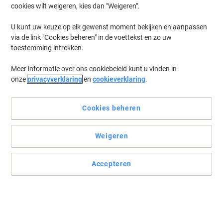
cookies wilt weigeren, kies dan "Weigeren".
U kunt uw keuze op elk gewenst moment bekijken en aanpassen
via de link "Cookies beheren" in de voettekst en zo uw
toestemming intrekken.
Meer informatie over ons cookiebeleid kunt u vinden in
onze
privacyverklaring
en
cookieverklaring
.
Cookies beheren
Weigeren
Schrijven en schetsen
Heeft zich op kantoor, school en thuis meer dan bewezen want is
Accepteren
gemakkelijk te slijpen en uit te gummen.
Lees volledige beschrijving
Koop Meer,
Bespaar Meer
€ 1,59
Pak
Vanaf 3 Pakken
€ 1,92 Incl. btw