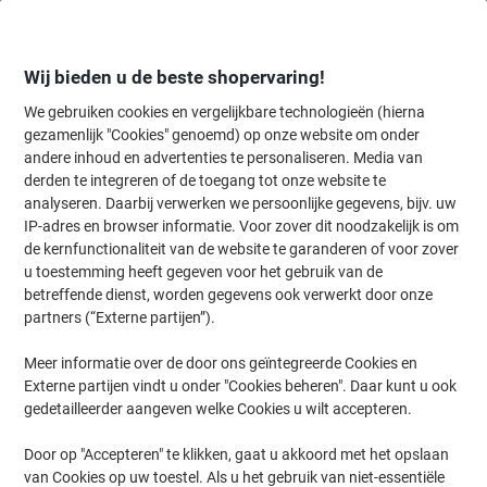
Meteen
Meteen
naar
naar
inhoud
navigatie
Wij bieden u de beste shopervaring!
We gebruiken cookies en vergelijkbare technologieën (hierna
gezamenlijk "Cookies" genoemd) op onze website om onder
Home
andere inhoud en advertenties te personaliseren. Media van
Kantoorartikelen
Schrijven & tekenen
Tekenmaterialen
Vulpot
derden te integreren of de toegang tot onze website te
STAEDTLER Potloodstiften 0,5 mm HB Grijs 250 05-HB
analyseren. Daarbij verwerken we persoonlijke gegevens, bijv. uw
12 Stuks
IP-adres en browser informatie. Voor zover dit noodzakelijk is om
de kernfunctionaliteit van de website te garanderen of voor zover
u toestemming heeft gegeven voor het gebruik van de
Merk:
STAEDTLER
Productnr.:
4312107
betreffende dienst, worden gegevens ook verwerkt door onze
partners (“Externe partijen”).
Meer informatie over de door ons geïntegreerde Cookies en
Externe partijen vindt u onder "Cookies beheren". Daar kunt u ook
gedetailleerder aangeven welke Cookies u wilt accepteren.
Door op "Accepteren" te klikken, gaat u akkoord met het opslaan
van Cookies op uw toestel. Als u het gebruik van niet-essentiële