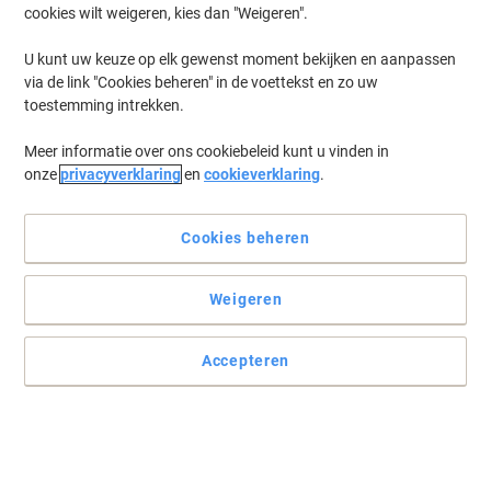
cookies wilt weigeren, kies dan "Weigeren".
U kunt uw keuze op elk gewenst moment bekijken en aanpassen
via de link "Cookies beheren" in de voettekst en zo uw
toestemming intrekken.
Meer informatie over ons cookiebeleid kunt u vinden in
onze
privacyverklaring
en
cookieverklaring
.
Cookies beheren
Houd alles bij elkaar
Weigeren
Voor verschillende doeleinden kunnen de kabelbinders gebruikt
worden.
Accepteren
Lees volledige beschrijving
Koop Meer,
Bespaar Meer
€ 4,99
Pak
Vanaf 3 Pakken
€ 6,04 Incl. btw
€ 0,25 / m Excl. btw