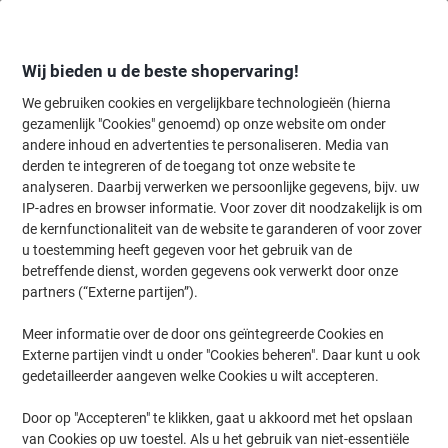
Meteen
Meteen
naar
naar
inhoud
navigatie
Wij bieden u de beste shopervaring!
We gebruiken cookies en vergelijkbare technologieën (hierna
gezamenlijk "Cookies" genoemd) op onze website om onder
Home
andere inhoud en advertenties te personaliseren. Media van
Kantoorapparaten & Technologie
Computers & toebehoren
Kabel
derden te integreren of de toegang tot onze website te
Seco C127275 Kabelbinder Zwart 0,46 cm 100 Stuks
analyseren. Daarbij verwerken we persoonlijke gegevens, bijv. uw
IP-adres en browser informatie. Voor zover dit noodzakelijk is om
de kernfunctionaliteit van de website te garanderen of voor zover
Merk:
Seco
Productnr.:
4863745
u toestemming heeft gegeven voor het gebruik van de
betreffende dienst, worden gegevens ook verwerkt door onze
partners (“Externe partijen”).
Meer informatie over de door ons geïntegreerde Cookies en
Externe partijen vindt u onder "Cookies beheren". Daar kunt u ook
gedetailleerder aangeven welke Cookies u wilt accepteren.
Door op "Accepteren" te klikken, gaat u akkoord met het opslaan
van Cookies op uw toestel. Als u het gebruik van niet-essentiële