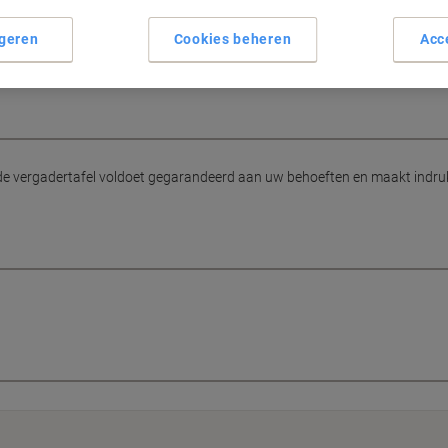
geren
Cookies beheren
Acc
L
nde vergadertafel voldoet gegarandeerd aan uw behoeften en maakt indruk 