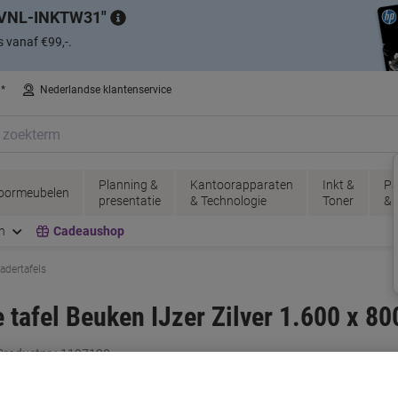
VNL-INKTW31
s vanaf €99,-.
n*
Nederlandse klantenservice
Planning &
Kantoorapparaten
Inkt &
Pa
oormeubelen
presentatie
& Technologie
Toner
& 
n
Cadeaushop
adertafels
tafel Beuken IJzer Zilver 1.600 x 8
roductnr.:
1197120
K