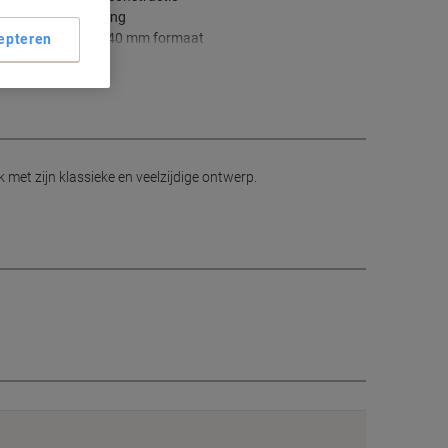
Zilveren afwerking
1.600 x 800 x 740 mm formaat
epteren
ees meer
met zijn klassieke en veelzijdige ontwerp.