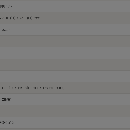
399477
 x 800 (D) x 740 (H) mm
itbaar
, poot, 1 x kunststof hoekbescherming
, zilver
RO-6515