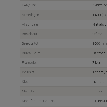
EAN/UPC
3700245
Afmetingen
1.600 (B)
Afsluitbaar
Niet afslu
Basiskleur
Crème
Breedte tot
1600 mm
Bureauvorm
Halfrond
Framekleur
Zilver
Inclusief
1 x tafel
Kleur
Lichtbruin
Made In
France
Manufacturer Part No
FT168DE