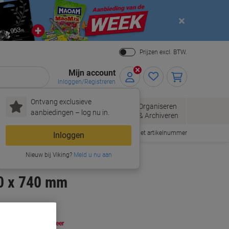
Close
Prijzen excl. BTW.
Mijn account
Inloggen/Registreren
Ontvang exclusieve
pier, Enveloppen
Organiseren
Kantoorartikelen
aanbiedingen – log nu in.
Verpakken
& Archiveren
Snel bestellen met artikelnummer
Inloggen
Nieuw bij Viking?
Meld u nu aan
00 x 740 mm
oop Meer,
Bespaar Meer