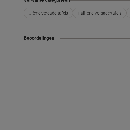
Verwante categorieën
Crème Vergadertafels
Halfrond Vergadertafels
Beoordelingen