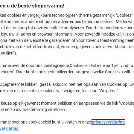
den u de beste shopervaring!
€ 
ken cookies en vergelijkbare technologieën (hierna gezamenlijk "Cookies
ite om onder andere inhoud en advertenties te personaliseren. Media van
 of de toegang tot onze website te analyseren. Daarbij verwerken we pers
bijv. uw IP-adres en browser informatie. Voor zover dit noodzakelijk is o
ionaliteit van de website te garanderen of voor zover u toestemming hee
gebruik van de betreffende dienst, worden gegevens ook verwerkt door on
partijen”).
matie over de door ons geïntegreerde Cookies en Externe partijen vindt u
eheren". Daar kunt u ook gedetailleerder aangeven welke Cookies u wilt 
ccepteren" te klikken, gaat u akkoord met het opslaan van Cookies op uw 
uik van niet-essentiële cookies wilt weigeren, kies dan "Weigeren".
 keuze op elk gewenst moment bekijken en aanpassen via de link "Cookies
kst en zo uw toestemming intrekken.
B
rmatie over ons cookiebeleid kunt u vinden in onze
privacyverklaring
verklaring
.