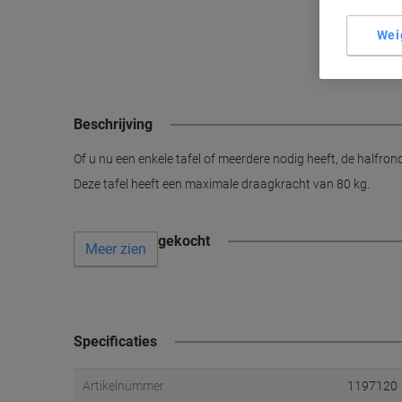
Wei
Beschrijving
Of u nu een enkele tafel of meerdere nodig heeft, de halfro
Deze tafel heeft een maximale draagkracht van 80 kg.
Vaak samen gekocht
Meer zien
Specificaties
Artikelnummer
1197120