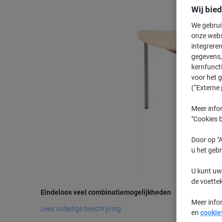
Wij bie
We gebrui
onze webs
integreren
gegevens, 
kernfunct
voor het 
(“Externe 
Meer infor
"Cookies b
Door op "A
u het gebr
U kunt uw
de voette
Eindeloos veel combinatiemogelijkheden
Meer info
Lees volledige beschrijving
en
cookie