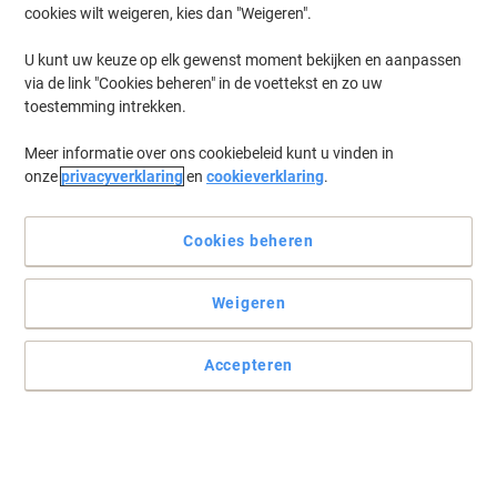
cookies wilt weigeren, kies dan "Weigeren".
U kunt uw keuze op elk gewenst moment bekijken en aanpassen
via de link "Cookies beheren" in de voettekst en zo uw
toestemming intrekken.
Meer informatie over ons cookiebeleid kunt u vinden in
onze
privacyverklaring
en
cookieverklaring
.
Cookies beheren
Lees volledige beschrijving
Weigeren
Koop Meer,
Bespaar Meer
€ 18,39
Pak
Vanaf 2 Pakken
Accepteren
€ 22,25 Incl. btw
€ 0,05 / m Excl. btw
Ko
Aantal
Excl. btw
Pak
1
€ 20,49