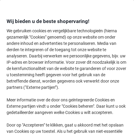
Meteen
Meteen
naar
naar
inhoud
navigatie
Wij bieden u de beste shopervaring!
We gebruiken cookies en vergelijkbare technologieën (hierna
gezamenlijk "Cookies" genoemd) op onze website om onder
Home
andere inhoud en advertenties te personaliseren. Media van
Papier, Enveloppen & Verpakken
Verpakken & verzenden
Transpo
derden te integreren of de toegang tot onze website te
Scotch Verpakkingstape 309 38 mm x 66 m Transparant
analyseren. Daarbij verwerken we persoonlijke gegevens, bijv. uw
IP-adres en browser informatie. Voor zover dit noodzakelijk is om
de kernfunctionaliteit van de website te garanderen of voor zover
Merk:
Scotch
Productnr.:
6217461
u toestemming heeft gegeven voor het gebruik van de
betreffende dienst, worden gegevens ook verwerkt door onze
partners (“Externe partijen”).
Meer informatie over de door ons geïntegreerde Cookies en
Externe partijen vindt u onder "Cookies beheren". Daar kunt u ook
gedetailleerder aangeven welke Cookies u wilt accepteren.
Door op "Accepteren" te klikken, gaat u akkoord met het opslaan
van Cookies op uw toestel. Als u het gebruik van niet-essentiële