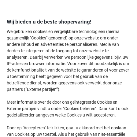
Meteen
Meteen
naar
naar
inhoud
navigatie
Wij bieden u de beste shopervaring!
We gebruiken cookies en vergelijkbare technologieën (hierna
gezamenlijk "Cookies" genoemd) op onze website om onder
Home
andere inhoud en advertenties te personaliseren. Media van
Kantoormeubelen
Meubilair
Stoelen
Ergonomische stoelen &
derden te integreren of de toegang tot onze website te
Viking Realspace London Bureaustoel
analyseren. Daarbij verwerken we persoonlijke gegevens, bijv. uw
Synchroonmechanisme Kunstleder 2D armleuning In
IP-adres en browser informatie. Voor zover dit noodzakelijk is om
hoogte verstelbare zitting Zwart 120 kg
de kernfunctionaliteit van de website te garanderen of voor zover
u toestemming heeft gegeven voor het gebruik van de
betreffende dienst, worden gegevens ook verwerkt door onze
Merk:
Viking Realspace
Productnr.:
6095979
partners (“Externe partijen”).
Meer informatie over de door ons geïntegreerde Cookies en
Externe partijen vindt u onder "Cookies beheren". Daar kunt u ook
Eigen
merk
gedetailleerder aangeven welke Cookies u wilt accepteren.
Door op "Accepteren" te klikken, gaat u akkoord met het opslaan
van Cookies op uw toestel. Als u het gebruik van niet-essentiële