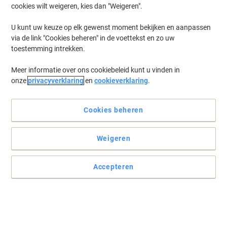
cookies wilt weigeren, kies dan "Weigeren".
U kunt uw keuze op elk gewenst moment bekijken en aanpassen
via de link "Cookies beheren" in de voettekst en zo uw
toestemming intrekken.
Meer informatie over ons cookiebeleid kunt u vinden in
onze
privacyverklaring
en
cookieverklaring
.
Cookies beheren
Weigeren
+
6
meer
Accepteren
Stijl en ondersteuning
Een goede bureaustoel van Niceday zorgt voor een productieve
werkdag.
Lees volledige beschrijving
Koop Meer,
Bespaar Meer