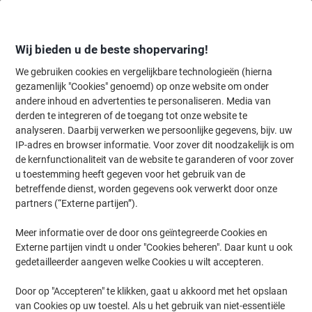
Meteen
Meteen
naar
naar
inhoud
navigatie
Wij bieden u de beste shopervaring!
We gebruiken cookies en vergelijkbare technologieën (hierna
gezamenlijk "Cookies" genoemd) op onze website om onder
Home
andere inhoud en advertenties te personaliseren. Media van
Kantoormeubelen
Meubilair
Stoelen
Bureaustoelen
derden te integreren of de toegang tot onze website te
Viking Realspace Austin Bureaustoel Basismechanisme
analyseren. Daarbij verwerken we persoonlijke gegevens, bijv. uw
Mesh, stof Vaste armleuning In hoogte verstelbare
IP-adres en browser informatie. Voor zover dit noodzakelijk is om
zitting Zwart 110 kg
de kernfunctionaliteit van de website te garanderen of voor zover
u toestemming heeft gegeven voor het gebruik van de
betreffende dienst, worden gegevens ook verwerkt door onze
Merk:
Viking Realspace
Productnr.:
5622768
partners (“Externe partijen”).
Meer informatie over de door ons geïntegreerde Cookies en
Externe partijen vindt u onder "Cookies beheren". Daar kunt u ook
Eigen
merk
gedetailleerder aangeven welke Cookies u wilt accepteren.
Door op "Accepteren" te klikken, gaat u akkoord met het opslaan
van Cookies op uw toestel. Als u het gebruik van niet-essentiële