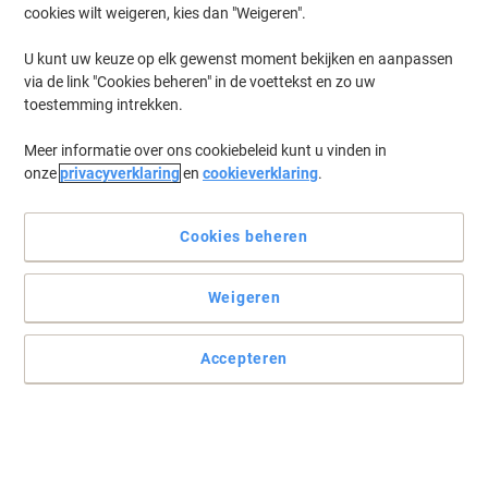
cookies wilt weigeren, kies dan "Weigeren".
U kunt uw keuze op elk gewenst moment bekijken en aanpassen
via de link "Cookies beheren" in de voettekst en zo uw
toestemming intrekken.
Meer informatie over ons cookiebeleid kunt u vinden in
onze
privacyverklaring
en
cookieverklaring
.
Cookies beheren
Weigeren
+
5
meer
Accepteren
Comfort en functionaliteit gaan hand in hand met Realspace
Met een voorgevormde rugleuning voor een betere ondersteuning
van de ruggengraat en bevordering van een goede houding, is de
Viking Austin bureaustoel een moderne, uitnodigende stoel waarin
u zeker wilt blijven zitten.
Lees volledige beschrijving