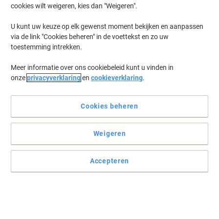
cookies wilt weigeren, kies dan "Weigeren".
U kunt uw keuze op elk gewenst moment bekijken en aanpassen
via de link "Cookies beheren" in de voettekst en zo uw
toestemming intrekken.
Meer informatie over ons cookiebeleid kunt u vinden in
onze
privacyverklaring
en
cookieverklaring
.
Cookies beheren
Weigeren
Accepteren
Aanvullend veiligheidsadvies tijdens transport en opslag
Lees volledige beschrijving
Koop Meer,
Bespaar Meer
€ 2,79
Stuk