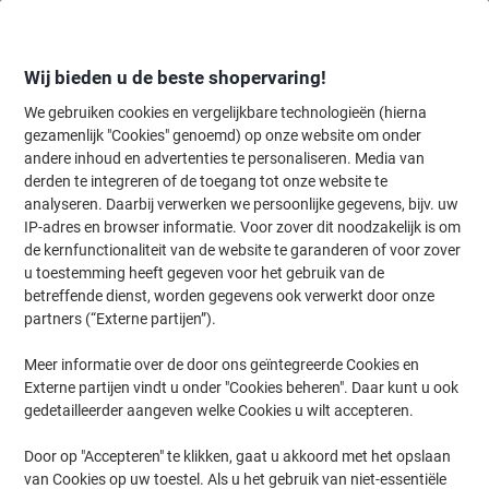
Meteen
Meteen
naar
naar
inhoud
navigatie
Wij bieden u de beste shopervaring!
We gebruiken cookies en vergelijkbare technologieën (hierna
gezamenlijk "Cookies" genoemd) op onze website om onder
Home
andere inhoud en advertenties te personaliseren. Media van
Papier, Enveloppen & Verpakken
Verpakken & verzenden
Transpo
derden te integreren of de toegang tot onze website te
RAJA Waarschuwingstape VORSICHT GLAS! Rood 50
analyseren. Daarbij verwerken we persoonlijke gegevens, bijv. uw
mm (B) x 66 m (L) Polypropeen RWEPP501
IP-adres en browser informatie. Voor zover dit noodzakelijk is om
de kernfunctionaliteit van de website te garanderen of voor zover
u toestemming heeft gegeven voor het gebruik van de
Merk:
RAJA
Productnr.:
1187231
betreffende dienst, worden gegevens ook verwerkt door onze
partners (“Externe partijen”).
Meer informatie over de door ons geïntegreerde Cookies en
Eigen
merk
Externe partijen vindt u onder "Cookies beheren". Daar kunt u ook
gedetailleerder aangeven welke Cookies u wilt accepteren.
Door op "Accepteren" te klikken, gaat u akkoord met het opslaan
van Cookies op uw toestel. Als u het gebruik van niet-essentiële