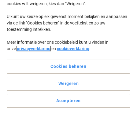
cookies wilt weigeren, kies dan "Weigeren".
U kunt uw keuze op elk gewenst moment bekijken en aanpassen
via de link "Cookies beheren" in de voettekst en zo uw
toestemming intrekken.
Meer informatie over ons cookiebeleid kunt u vinden in
onze
privacyverklaring
en
cookieverklaring
.
Cookies beheren
Weigeren
Accepteren
Gebruik deze veelzijdige en sterke postdozen voor al uw
verzendingen
Lees volledige beschrijving
Milieu-eisen