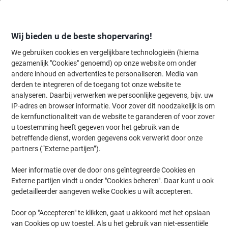
Meteen
Meteen
naar
naar
inhoud
navigatie
Wij bieden u de beste shopervaring!
We gebruiken cookies en vergelijkbare technologieën (hierna
gezamenlijk "Cookies" genoemd) op onze website om onder
Home
andere inhoud en advertenties te personaliseren. Media van
Papier, Enveloppen & Verpakken
Verpakken & verzenden
Transpo
derden te integreren of de toegang tot onze website te
RAJA Verpakkingstape Transparant 50 mm (B) x 66 m
analyseren. Daarbij verwerken we persoonlijke gegevens, bijv. uw
(L) PP (Polypropeen) 36 Stuks
IP-adres en browser informatie. Voor zover dit noodzakelijk is om
de kernfunctionaliteit van de website te garanderen of voor zover
u toestemming heeft gegeven voor het gebruik van de
Merk:
RAJA
Productnr.:
1180268
betreffende dienst, worden gegevens ook verwerkt door onze
partners (“Externe partijen”).
Meer informatie over de door ons geïntegreerde Cookies en
Eigen
merk
Externe partijen vindt u onder "Cookies beheren". Daar kunt u ook
gedetailleerder aangeven welke Cookies u wilt accepteren.
Door op "Accepteren" te klikken, gaat u akkoord met het opslaan
van Cookies op uw toestel. Als u het gebruik van niet-essentiële