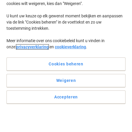
cookies wilt weigeren, kies dan "Weigeren".
U kunt uw keuze op elk gewenst moment bekijken en aanpassen
via de link "Cookies beheren" in de voettekst en zo uw
toestemming intrekken.
Meer informatie over ons cookiebeleid kunt u vinden in
onze
privacyverklaring
en
cookieverklaring
.
Cookies beheren
Weigeren
Accepteren
Vermindert geluidsoverlast waardoor deze ideaal is in drukkere
ruimtes
Lees volledige beschrijving
Koop Meer,
Bespaar Meer