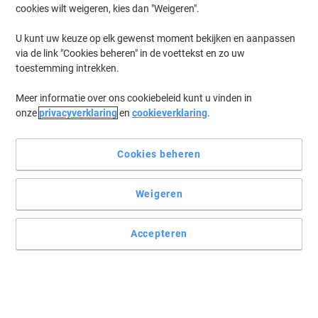
cookies wilt weigeren, kies dan "Weigeren".
U kunt uw keuze op elk gewenst moment bekijken en aanpassen
via de link "Cookies beheren" in de voettekst en zo uw
toestemming intrekken.
Meer informatie over ons cookiebeleid kunt u vinden in
onze
privacyverklaring
en
cookieverklaring
.
Cookies beheren
Weigeren
Accepteren
De perfecte oplossing voor artikelen met verschillende
afmetingen
Lees volledige beschrijving
Milieu-eisen