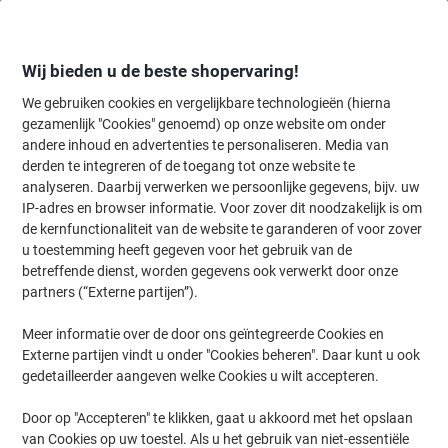
Meteen
Meteen
naar
naar
inhoud
navigatie
Wij bieden u de beste shopervaring!
We gebruiken cookies en vergelijkbare technologieën (hierna
gezamenlijk "Cookies" genoemd) op onze website om onder
Home
andere inhoud en advertenties te personaliseren. Media van
Papier, Enveloppen & Verpakken
Verpakken & verzenden
Verzend
derden te integreren of de toegang tot onze website te
RAJA Verzenddoos Enkele Wand Karton 120 (B) x 110
analyseren. Daarbij verwerken we persoonlijke gegevens, bijv. uw
(D) x 160 (H) mm Bruin 25 Stuks
IP-adres en browser informatie. Voor zover dit noodzakelijk is om
de kernfunctionaliteit van de website te garanderen of voor zover
u toestemming heeft gegeven voor het gebruik van de
Merk:
RAJA
Productnr.:
1180307
betreffende dienst, worden gegevens ook verwerkt door onze
partners (“Externe partijen”).
Meer informatie over de door ons geïntegreerde Cookies en
Eigen
merk
Externe partijen vindt u onder "Cookies beheren". Daar kunt u ook
gedetailleerder aangeven welke Cookies u wilt accepteren.
Duurzaam
Door op "Accepteren" te klikken, gaat u akkoord met het opslaan
van Cookies op uw toestel. Als u het gebruik van niet-essentiële