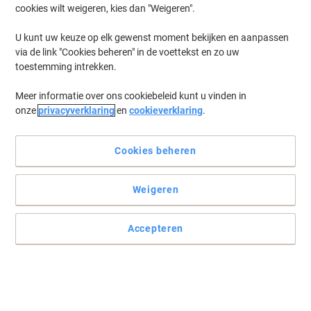
cookies wilt weigeren, kies dan "Weigeren".
U kunt uw keuze op elk gewenst moment bekijken en aanpassen
via de link "Cookies beheren" in de voettekst en zo uw
toestemming intrekken.
Meer informatie over ons cookiebeleid kunt u vinden in
onze
privacyverklaring
en
cookieverklaring
.
Cookies beheren
Weigeren
Accepteren
De getoonde afbeelding dient alleen ter illustratie. De
werkelijke indeling van het toetsenbord kan afwijken.
Lees volledige beschrijving
Koop Meer,
Bespaar Meer