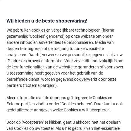
Meteen
Meteen
naar
naar
inhoud
navigatie
Wij bieden u de beste shopervaring!
We gebruiken cookies en vergelijkbare technologieën (hierna
gezamenlijk "Cookies" genoemd) op onze website om onder
Home
andere inhoud en advertenties te personaliseren. Media van
Kantoorapparaten & Technologie
Computers & toebehoren
Muiz
derden te integreren of de toegang tot onze website te
R-Go Tools Toetsenbord Bedraad / Draadloos QWERTY
analyseren. Daarbij verwerken we persoonlijke gegevens, bijv. uw
(US) Met Bluetooth Zwart
IP-adres en browser informatie. Voor zover dit noodzakelijk is om
de kernfunctionaliteit van de website te garanderen of voor zover
u toestemming heeft gegeven voor het gebruik van de
Merk:
R-Go Tools
Productnr.:
1288020
betreffende dienst, worden gegevens ook verwerkt door onze
partners (“Externe partijen”).
Meer informatie over de door ons geïntegreerde Cookies en
Externe partijen vindt u onder "Cookies beheren". Daar kunt u ook
gedetailleerder aangeven welke Cookies u wilt accepteren.
Door op "Accepteren" te klikken, gaat u akkoord met het opslaan
van Cookies op uw toestel. Als u het gebruik van niet-essentiële