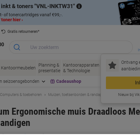
 inkt & toners
VNL-INKTW31
t- of tonercartridges vanaf €99,-.
 toner hier ›
Gratis retourneren*
00
I
Ontvang e
Planning &
Kantoorapparaten
Inkt &
Papier, Env
Kantoormeubelen
aanbiedin
presentatie
& Technologie
Toner
& Verpakke
en seizoensgebonden
Cadeaushop
In
Computers & toebehoren
Muizen, toetsenborden & randapparatuur
Nieuw bij Vik
Muizen
um Ergonomische muis Draadloos Met
handigen
rk:
R-Go Tools
Productnr.:
1655178