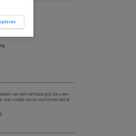
smogelijkheden
epteren
ing
ken van een verticale grip die u een
s, wat u helpt om te voorkomen dat er
g.