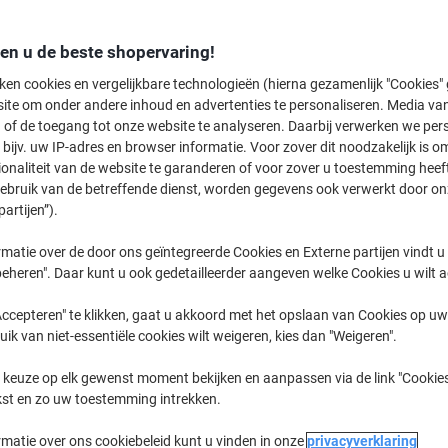
Koop Meer,
Bespaar Meer
€ 78,49
Stuk
den u de beste shopervaring!
Vanaf 3 Stuks
€ 94,97 Incl. btw
ken cookies en vergelijkbare technologieën (hierna gezamenlijk "Cookies
ite om onder andere inhoud en advertenties te personaliseren. Media van
 of de toegang tot onze website te analyseren. Daarbij verwerken we pers
Aantal
Excl. btw
bijv. uw IP-adres en browser informatie. Voor zover dit noodzakelijk is o
Stuk
1
€ 82,49
ionaliteit van de website te garanderen of voor zover u toestemming hee
gebruik van de betreffende dienst, worden gegevens ook verwerkt door on
Stuk
2
€ 80,49
-2%
partijen”).
Stuks
3+
€ 78,49
-4%
matie over de door ons geïntegreerde Cookies en Externe partijen vindt u
eheren". Daar kunt u ook gedetailleerder aangeven welke Cookies u wilt 
Momenteel op voorraad
Vóór 23:59
werkdagen
ccepteren" te klikken, gaat u akkoord met het opslaan van Cookies op uw 
uik van niet-essentiële cookies wilt weigeren, kies dan "Weigeren".
Verzonden door externe leverancier
 keuze op elk gewenst moment bekijken en aanpassen via de link "Cookies
Aantal
kst en zo uw toestemming intrekken.
Aan een lijst toevoegen
rmatie over ons cookiebeleid kunt u vinden in onze
privacyverklaring