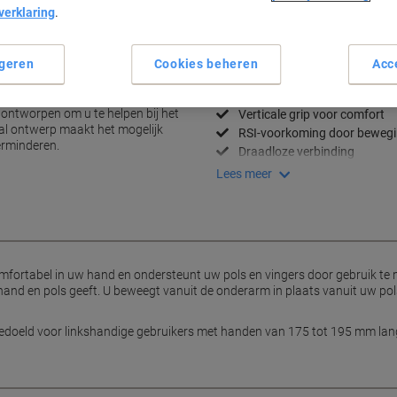
verklaring
.
Bezorginformatie
Betaling
geren
Cookies beheren
Acc
Belangrijkste specificaties
Ergonomisch ontwerp
ontworpen om u te helpen bij het
Verticale grip voor comfort
aal ontwerp maakt het mogelijk
RSI-voorkoming door beweg
erminderen.
Draadloze verbinding
Lees meer
ortabel in uw hand en ondersteunt uw pols en vingers door gebruik te ma
and en pols geeft. U beweegt vanuit de onderarm in plaats vanuit uw pol
 bedoeld voor linkshandige gebruikers met handen van 175 tot 195 mm lan