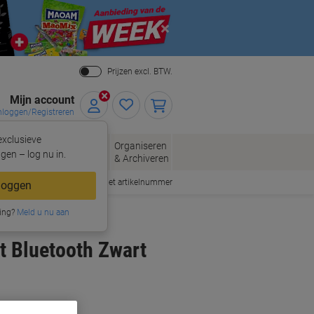
Close
Prijzen excl. BTW.
Mijn account
nloggen/Registreren
xclusieve
eloppen
Organiseren
Kantoorartikelen
gen – log nu in.
n
& Archiveren
Snel bestellen met artikelnummer
loggen
ing?
Meld u nu aan
 Bluetooth Zwart