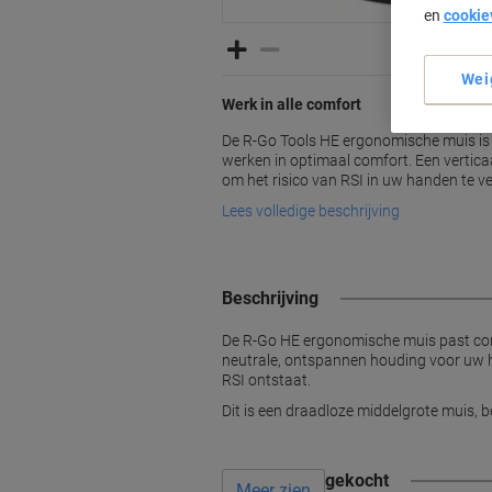
en
cookie
Wei
Werk in alle comfort
De R-Go Tools HE ergonomische muis is 
werken in optimaal comfort. Een vertic
om het risico van RSI in uw handen te v
Lees volledige beschrijving
Beschrijving
De R-Go HE ergonomische muis past comf
neutrale, ontspannen houding voor uw h
RSI ontstaat.
Dit is een draadloze middelgrote muis,
Vaak samen gekocht
Meer zien