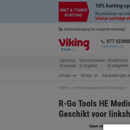
Meteen
Meteen
10% korting op
naar
naar
inhoud
navigatie
Bij aankoop van ink
Vind je cartridge of
Gratis bezorging de volgende werkdag*
Nederlandse klantenservice
077 32380
Klantenservice
Catering
Schoonmaken
Onderhoud
& Keuken
& Hygiëne
& Veiligheid
Advies
Shops
Aanbiedingen 
Home
Kantoorapparaten & Technologie
R-Go Tools HE Medi
Geschikt voor links
Me