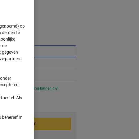
" genoemd) op
 derden te
oonlijke
Korting
m de
ft gegeven
ze partners
 onder
accepteren.
 uur besteld, bezorging binnen 4-8
toestel. Als
 beheren" in
In winkelwagen