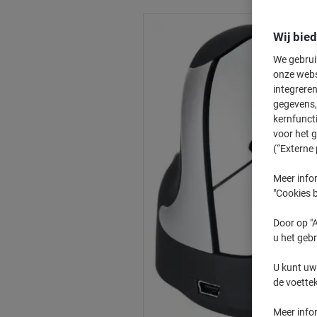
Wij bie
We gebrui
onze webs
integreren
gegevens, 
kernfunct
voor het 
(“Externe 
Meer infor
"Cookies b
Door op "A
u het gebr
U kunt uw
de voette
Meer info