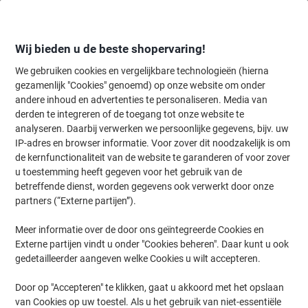
Meteen
Meteen
naar
naar
inhoud
navigatie
Wij bieden u de beste shopervaring!
We gebruiken cookies en vergelijkbare technologieën (hierna
gezamenlijk "Cookies" genoemd) op onze website om onder
Home
andere inhoud en advertenties te personaliseren. Media van
Kantoorapparaten & Technologie
Computers & toebehoren
Muiz
derden te integreren of de toegang tot onze website te
R-go Tools bedraad numeriek tToetsenbord Break
analyseren. Daarbij verwerken we persoonlijke gegevens, bijv. uw
IP-adres en browser informatie. Voor zover dit noodzakelijk is om
de kernfunctionaliteit van de website te garanderen of voor zover
Merk:
R-Go Tools
Productnr.:
1175725
u toestemming heeft gegeven voor het gebruik van de
betreffende dienst, worden gegevens ook verwerkt door onze
partners (“Externe partijen”).
Meer informatie over de door ons geïntegreerde Cookies en
Externe partijen vindt u onder "Cookies beheren". Daar kunt u ook
gedetailleerder aangeven welke Cookies u wilt accepteren.
Door op "Accepteren" te klikken, gaat u akkoord met het opslaan
van Cookies op uw toestel. Als u het gebruik van niet-essentiële