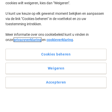
cookies wilt weigeren, kies dan "Weigeren".
U kunt uw keuze op elk gewenst moment bekijken en aanpassen
via de link "Cookies beheren" in de voettekst en zo uw
toestemming intrekken.
Meer informatie over ons cookiebeleid kunt u vinden in
onze
privacyverklaring
en
cookieverklaring
.
Cookies beheren
De getoonde afbeelding dient alleen ter illustratie. De
Weigeren
werkelijke indeling van het toetsenbord kan afwijken.
Dit R-Go numeriek toetsenbord helpt u efficiënter de dag door te
komen. Toetsenbord R-Go Tools.
Accepteren
Lees volledige beschrijving
Koop Meer,
Bespaar Meer
€ 40,49
Stuk
Vanaf 3 Stuks
€ 48,99 Incl. btw