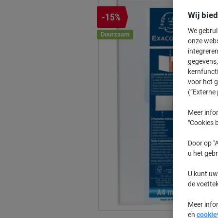
Wij bie
-15%
We gebrui
Duurzaam
onze webs
integreren
gegevens, 
kernfunct
voor het 
(“Externe 
Meer infor
"Cookies b
Door op "A
u het gebr
U kunt uw
de voette
Meer info
en
cookie