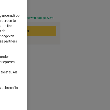
" genoemd) op
 uur besteld, volgende werkdag geleverd
 derden te
oonlijke
In winkelwagen
m de
ft gegeven
ze partners
smogelijkheden
 onder
accepteren.
voor kaft
toestel. Als
r
 beheren" in