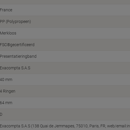
France
PP (Polypropeen)
Merkloos
FSC®gecertificeerd
Presentatieringband
Exacompta S.A.S
40 mm
4 Ringen
64 mm
D
Exacompta S.A.S (138 Quai de Jemmapes, 75010, Paris, FR, web/email