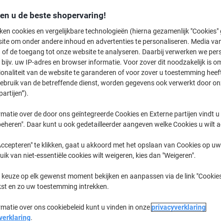
€ 5,49
Stuk
den u de beste shopervaring!
€ 6,64 Incl. btw
ken cookies en vergelijkbare technologieën (hierna gezamenlijk "Cookies
Momenteel op voorraad
Vóór 15:30
ite om onder andere inhoud en advertenties te personaliseren. Media van
 of de toegang tot onze website te analyseren. Daarbij verwerken we pers
Aantal
bijv. uw IP-adres en browser informatie. Voor zover dit noodzakelijk is o
ionaliteit van de website te garanderen of voor zover u toestemming hee
Aan een lijst toevoegen
gebruik van de betreffende dienst, worden gegevens ook verwerkt door on
partijen”).
Bezorginformatie
Betaling
matie over de door ons geïntegreerde Cookies en Externe partijen vindt u
eheren". Daar kunt u ook gedetailleerder aangeven welke Cookies u wilt 
Belangrijkste specificaties
Transparante insteekvakken 
ccepteren" te klikken, gaat u akkoord met het opslaan van Cookies op uw 
Twee interne insteekvakken
uik van niet-essentiële cookies wilt weigeren, kies dan "Weigeren".
Sterk D-ringmechanisme
4 ringen van 40 mm diamete
 keuze op elk gewenst moment bekijken en aanpassen via de link "Cookies
Lees meer
kst en zo uw toestemming intrekken.
rmatie over ons cookiebeleid kunt u vinden in onze
privacyverklaring
verklaring
.