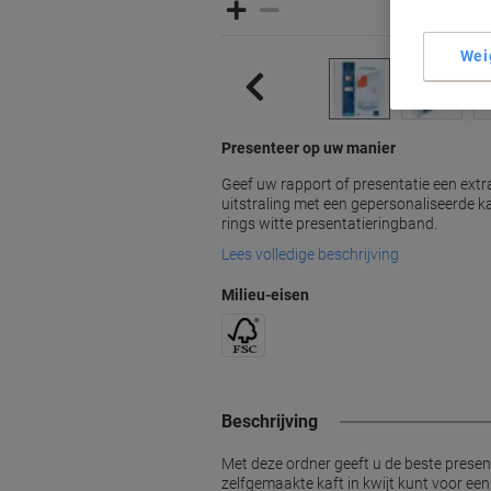
Wei
Presenteer op uw manier
Geef uw rapport of presentatie een extr
uitstraling met een gepersonaliseerde k
rings witte presentatieringband.
Lees volledige beschrijving
Milieu-eisen
Beschrijving
Met deze ordner geeft u de beste presen
zelfgemaakte kaft in kwijt kunt voor een