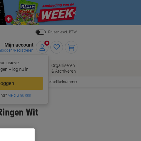
Close
Prijzen excl. BTW.
Mijn account
nloggen/Registreren
xclusieve
eloppen
Organiseren
Kantoorartikelen
gen – log nu in.
n
& Archiveren
Snel bestellen met artikelnummer
loggen
ing?
Meld u nu aan
Ringen Wit