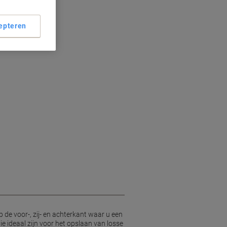
epteren
 de voor-, zij- en achterkant waar u een
ie ideaal zijn voor het opslaan van losse