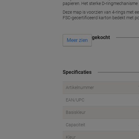
papieren. Het sterke D-ringmechanisme z
Deze map is voorzien van 4-rings met ee
FSC-gecertificeerd karton bedekt met p
Vaak samen gekocht
Meer zien
Specificaties
Artikelnummer
EAN/UPC
Basiskleur
Capaciteit
Kleur