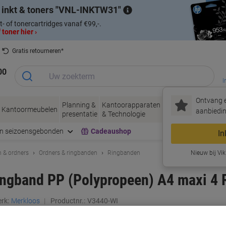
 inkt & toners
VNL-INKTW31
t- of tonercartridges vanaf €99,-.
 toner hier ›
Gratis retourneren*
00
I
Ontvang e
Planning &
Kantoorapparaten
Inkt &
Papier, Env
Kantoormeubelen
aanbiedin
presentatie
& Technologie
Toner
& Verpakke
en seizoensgebonden
Cadeaushop
In
 & ordners
Ordners & ringbanden
Ringbanden
Nieuw bij Vik
ngband PP (Polypropeen) A4 maxi 4 
rk:
Merkloos
Productnr.:
V3440-WI
Promoprijs