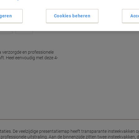
geren
Cookies beheren
Acc
a verzorgde en professionele
aft. Heel eenvoudig met deze 4-
taties. De veelzijdige presentatiemap heeft transparante insteekvakken op
 professionele uitstraling. Aan de binnenzijde zitten twee insteekvakken, d