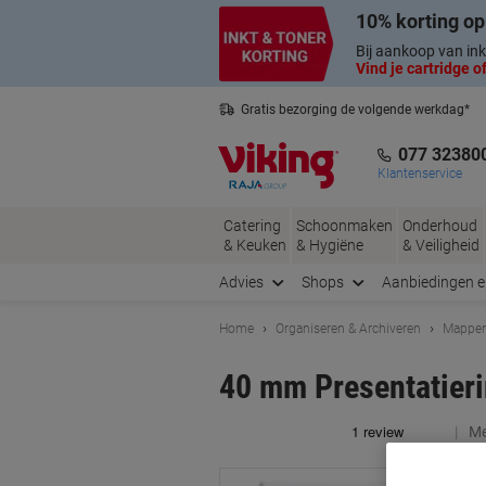
Meteen
Meteen
10% korting op
naar
naar
inhoud
navigatie
Bij aankoop van ink
Vind je cartridge of
Gratis bezorging de volgende werkdag*
Nederlandse klantenservice
077 32380
Klantenservice
Catering
Schoonmaken
Onderhoud
& Keuken
& Hygiëne
& Veiligheid
Advies
Shops
Aanbiedingen 
Home
Organiseren & Archiveren
Mappen
40 mm Presentatieri
Me