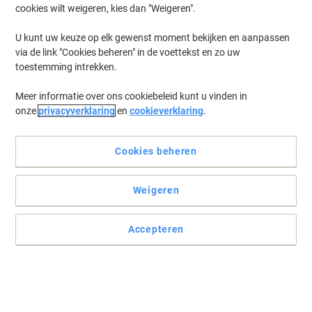
cookies wilt weigeren, kies dan "Weigeren".
U kunt uw keuze op elk gewenst moment bekijken en aanpassen
via de link "Cookies beheren" in de voettekst en zo uw
toestemming intrekken.
Meer informatie over ons cookiebeleid kunt u vinden in
onze
privacyverklaring
en
cookieverklaring
.
Cookies beheren
Wanneer het duidelijk moet zijn
Weigeren
De heldere en intense inkt op waterbasis is perfect voor elk
moment waarop u inkt op papier zet. Ideaal voor gebruik in huis of
Accepteren
atelier door kunstenaars, ontwerpers en iedereen die graag schrijft
of tekent.
Lees volledige beschrijving
Koop Meer,
Bespaar Meer
€ 2,79
Stuk
Vanaf 3 Stuks