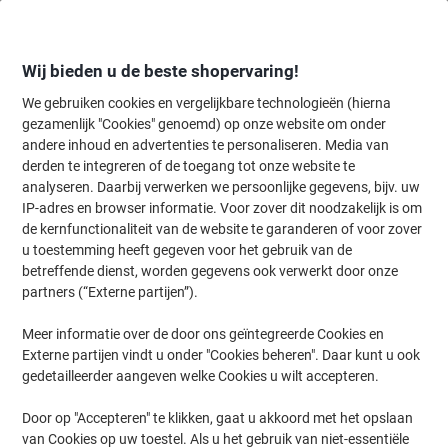
Meteen
Meteen
naar
naar
inhoud
navigatie
Wij bieden u de beste shopervaring!
We gebruiken cookies en vergelijkbare technologieën (hierna
gezamenlijk "Cookies" genoemd) op onze website om onder
Home
andere inhoud en advertenties te personaliseren. Media van
Kantoorartikelen
Schrijven & tekenen
Tekenmaterialen
Kleurpo
derden te integreren of de toegang tot onze website te
Pentel Poreuze puntpen S-520 2 mm Zwart
analyseren. Daarbij verwerken we persoonlijke gegevens, bijv. uw
IP-adres en browser informatie. Voor zover dit noodzakelijk is om
de kernfunctionaliteit van de website te garanderen of voor zover
Merk:
Pentel
Productnr.:
3519072
u toestemming heeft gegeven voor het gebruik van de
betreffende dienst, worden gegevens ook verwerkt door onze
partners (“Externe partijen”).
Meer informatie over de door ons geïntegreerde Cookies en
Externe partijen vindt u onder "Cookies beheren". Daar kunt u ook
gedetailleerder aangeven welke Cookies u wilt accepteren.
Door op "Accepteren" te klikken, gaat u akkoord met het opslaan
van Cookies op uw toestel. Als u het gebruik van niet-essentiële