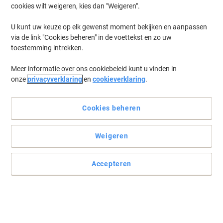
cookies wilt weigeren, kies dan "Weigeren".
U kunt uw keuze op elk gewenst moment bekijken en aanpassen
via de link "Cookies beheren" in de voettekst en zo uw
toestemming intrekken.
Meer informatie over ons cookiebeleid kunt u vinden in
onze
privacyverklaring
en
cookieverklaring
.
Cookies beheren
De PEEZE Thee biedt delicate Ceylon-smaak in 20 zakjes
Weigeren
De PEEZE Communitea Kandy Ceylon-thee biedt een verfijnde
Ceylon-smaak en wordt geleverd als de 20 x theezakjes.
Accepteren
Lees volledige beschrijving
Koop Meer,
Bespaar Meer
€ 3,79
Pak
Vanaf 6 Pakken
€ 4,13 Incl. btw
€ 54,14 / kg Excl. btw