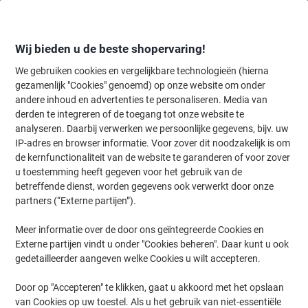
Meteen
Meteen
naar
naar
inhoud
navigatie
Wij bieden u de beste shopervaring!
We gebruiken cookies en vergelijkbare technologieën (hierna
gezamenlijk "Cookies" genoemd) op onze website om onder
Home
andere inhoud en advertenties te personaliseren. Media van
Catering & Keuken
Catering & keuken
Thee
Zwarte thee
derden te integreren of de toegang tot onze website te
PEEZE Ceylon Zwarte Thee 20 Theezakjes
analyseren. Daarbij verwerken we persoonlijke gegevens, bijv. uw
IP-adres en browser informatie. Voor zover dit noodzakelijk is om
de kernfunctionaliteit van de website te garanderen of voor zover
Merk:
PEEZE
Productnr.:
3953766
u toestemming heeft gegeven voor het gebruik van de
betreffende dienst, worden gegevens ook verwerkt door onze
partners (“Externe partijen”).
Duurzaam
Meer informatie over de door ons geïntegreerde Cookies en
Externe partijen vindt u onder "Cookies beheren". Daar kunt u ook
gedetailleerder aangeven welke Cookies u wilt accepteren.
Door op "Accepteren" te klikken, gaat u akkoord met het opslaan
van Cookies op uw toestel. Als u het gebruik van niet-essentiële