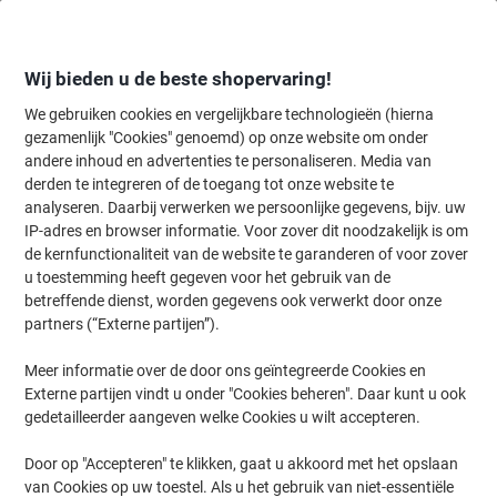
Meteen
Meteen
naar
naar
inhoud
navigatie
Wij bieden u de beste shopervaring!
We gebruiken cookies en vergelijkbare technologieën (hierna
gezamenlijk "Cookies" genoemd) op onze website om onder
Home
andere inhoud en advertenties te personaliseren. Media van
Kantoormeubelen
Meubilair
Kasten & schappen
Ladeblokken 
derden te integreren of de toegang tot onze website te
Paperflow easybox mobiele ladenblok met 3 lades
analyseren. Daarbij verwerken we persoonlijke gegevens, bijv. uw
642x390x436mm leather
IP-adres en browser informatie. Voor zover dit noodzakelijk is om
de kernfunctionaliteit van de website te garanderen of voor zover
u toestemming heeft gegeven voor het gebruik van de
Merk:
Paperflow
Productnr.:
1117646
betreffende dienst, worden gegevens ook verwerkt door onze
partners (“Externe partijen”).
Meer informatie over de door ons geïntegreerde Cookies en
Externe partijen vindt u onder "Cookies beheren". Daar kunt u ook
gedetailleerder aangeven welke Cookies u wilt accepteren.
Door op "Accepteren" te klikken, gaat u akkoord met het opslaan
van Cookies op uw toestel. Als u het gebruik van niet-essentiële