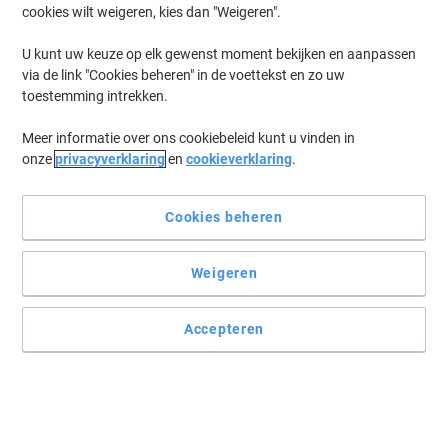
cookies wilt weigeren, kies dan "Weigeren".
U kunt uw keuze op elk gewenst moment bekijken en aanpassen
Unieke, professionele opslag van Paperflow
via de link "Cookies beheren" in de voettekst en zo uw
toestemming intrekken.
Creëer uw persoonlijke kantoorruimte met behulp van de
Paperflow Beams verrijdbare ladeblokken.
Meer informatie over ons cookiebeleid kunt u vinden in
Lees volledige beschrijving
onze
privacyverklaring
en
cookieverklaring
.
Koop Meer,
Bespaar Meer
€ 281,99
Stuk
Cookies beheren
Vanaf 2 Stuks
€ 341,21 Incl. btw
Weigeren
Ko
Aantal
Excl. btw
Stuk
1
€ 284,99
Accepteren
Stuks
2+
€ 281,99
-1%
Momenteel op voorraad
Levertijd 15-18 werkdagen
Verzonden door externe leverancier