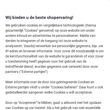
Meteen
Meteen
naar
naar
inhoud
navigatie
Wij bieden u de beste shopervaring!
We gebruiken cookies en vergelijkbare technologieën (hierna
gezamenlijk "Cookies" genoemd) op onze website om onder
Home
andere inhoud en advertenties te personaliseren. Media van
Planning & presentatie
Planning & presentatie
Visuele communic
derden te integreren of de toegang tot onze website te
Paperflow A4 Folderhouder Zwart A4V2x10,01 54,4 (B) x
analyseren. Daarbij verwerken we persoonlijke gegevens, bijv. uw
86,5 (H) cm
IP-adres en browser informatie. Voor zover dit noodzakelijk is om
de kernfunctionaliteit van de website te garanderen of voor zover
u toestemming heeft gegeven voor het gebruik van de
Merk:
Paperflow
Productnr.:
1004842
betreffende dienst, worden gegevens ook verwerkt door onze
partners (“Externe partijen”).
Meer informatie over de door ons geïntegreerde Cookies en
Externe partijen vindt u onder "Cookies beheren". Daar kunt u ook
gedetailleerder aangeven welke Cookies u wilt accepteren.
Door op "Accepteren" te klikken, gaat u akkoord met het opslaan
van Cookies op uw toestel. Als u het gebruik van niet-essentiële