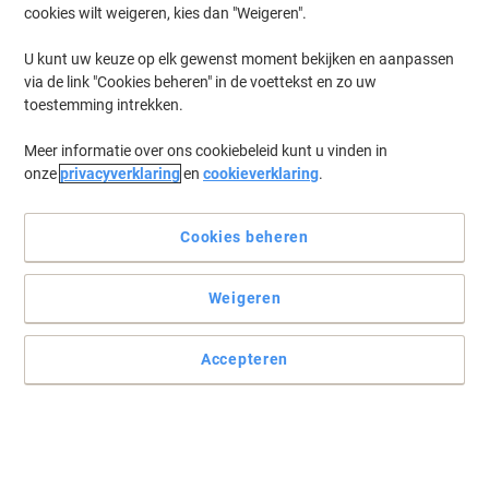
cookies wilt weigeren, kies dan "Weigeren".
U kunt uw keuze op elk gewenst moment bekijken en aanpassen
via de link "Cookies beheren" in de voettekst en zo uw
toestemming intrekken.
Meer informatie over ons cookiebeleid kunt u vinden in
onze
privacyverklaring
en
cookieverklaring
.
Cookies beheren
Weigeren
Eigentijds en elegant documentpaneel van Paperflow
Maak uw brieven, notities, vergaderstukken en agenda's zichtbaar
Accepteren
met dit eenvoudige en praktische informatie bord van Paperflow.
Lees volledige beschrijving
Koop Meer,
Bespaar Meer
€ 249,99
Stuk
Vanaf 3 Stuks
€ 302,49 Incl. btw