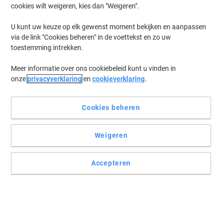
cookies wilt weigeren, kies dan "Weigeren".
U kunt uw keuze op elk gewenst moment bekijken en aanpassen
via de link "Cookies beheren" in de voettekst en zo uw
toestemming intrekken.
Meer informatie over ons cookiebeleid kunt u vinden in
onze
privacyverklaring
en
cookieverklaring
.
Cookies beheren
Weigeren
Krijg orde met Pagna
Het ecolabel " Blue Angel " kenmerkt bureaumappen die van
Accepteren
geselecteerde materialen zijn gemaakt als bijzonder ecologische
producten.
Lees volledige beschrijving
Koop Meer,
Bespaar Meer
€ 15,49
Stuk
Vanaf 5 Stuks