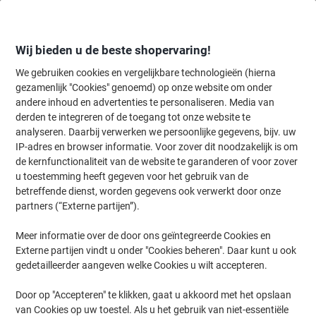
Meteen
Meteen
naar
naar
inhoud
navigatie
Wij bieden u de beste shopervaring!
We gebruiken cookies en vergelijkbare technologieën (hierna
gezamenlijk "Cookies" genoemd) op onze website om onder
Home
andere inhoud en advertenties te personaliseren. Media van
Organiseren & Archiveren
Mappen & ordners
Document archiver
derden te integreren of de toegang tot onze website te
PAGNA Sorteermap Classic 40060-11 Gerecycled
analyseren. Daarbij verwerken we persoonlijke gegevens, bijv. uw
vezelplaat A4 Zwart
IP-adres en browser informatie. Voor zover dit noodzakelijk is om
de kernfunctionaliteit van de website te garanderen of voor zover
u toestemming heeft gegeven voor het gebruik van de
Merk:
PAGNA
Productnr.:
3457314
betreffende dienst, worden gegevens ook verwerkt door onze
partners (“Externe partijen”).
Meer informatie over de door ons geïntegreerde Cookies en
Duurzaam
Externe partijen vindt u onder "Cookies beheren". Daar kunt u ook
gedetailleerder aangeven welke Cookies u wilt accepteren.
Door op "Accepteren" te klikken, gaat u akkoord met het opslaan
van Cookies op uw toestel. Als u het gebruik van niet-essentiële