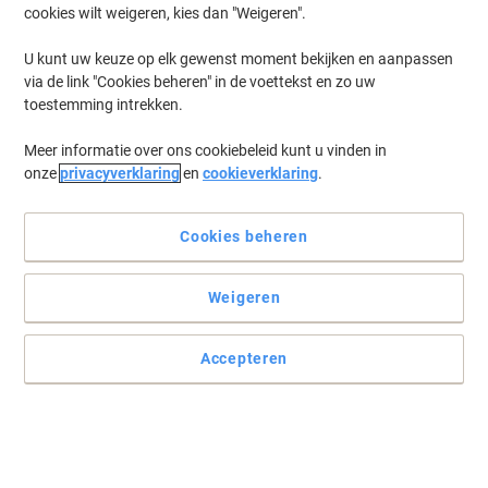
cookies wilt weigeren, kies dan "Weigeren".
U kunt uw keuze op elk gewenst moment bekijken en aanpassen
via de link "Cookies beheren" in de voettekst en zo uw
toestemming intrekken.
Meer informatie over ons cookiebeleid kunt u vinden in
onze
privacyverklaring
en
cookieverklaring
.
Cookies beheren
Weigeren
Accepteren
Perfecte presentatie bij Nobo gegarandeerd
Flexibel projectiescherm met statief, ideaal voor vergaderruimten,
bestuurskamers en conferentieruimten. Betaalbaar design en
eenvoudig te installeren.