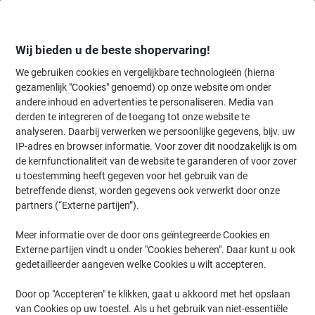
Meteen
Meteen
naar
naar
inhoud
navigatie
Wij bieden u de beste shopervaring!
We gebruiken cookies en vergelijkbare technologieën (hierna
gezamenlijk "Cookies" genoemd) op onze website om onder
Home
andere inhoud en advertenties te personaliseren. Media van
Kantoorapparaten & Technologie
Elektronica
Beamers & accesso
derden te integreren of de toegang tot onze website te
Nobo Flexibel Projectiescherm 1902397 Statiefmodel
analyseren. Daarbij verwerken we persoonlijke gegevens, bijv. uw
Formaat 4:3 200 x 151,3 cm
IP-adres en browser informatie. Voor zover dit noodzakelijk is om
de kernfunctionaliteit van de website te garanderen of voor zover
u toestemming heeft gegeven voor het gebruik van de
Merk:
Nobo
Productnr.:
CS-977325
betreffende dienst, worden gegevens ook verwerkt door onze
partners (“Externe partijen”).
Meer informatie over de door ons geïntegreerde Cookies en
Externe partijen vindt u onder "Cookies beheren". Daar kunt u ook
gedetailleerder aangeven welke Cookies u wilt accepteren.
Door op "Accepteren" te klikken, gaat u akkoord met het opslaan
van Cookies op uw toestel. Als u het gebruik van niet-essentiële