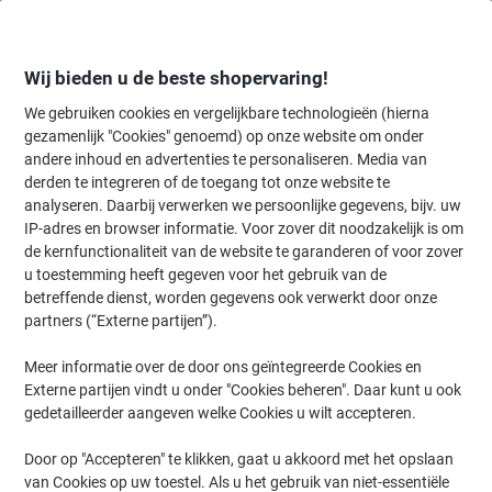
Meteen
Meteen
naar
naar
inhoud
navigatie
Wij bieden u de beste shopervaring!
We gebruiken cookies en vergelijkbare technologieën (hierna
gezamenlijk "Cookies" genoemd) op onze website om onder
Home
andere inhoud en advertenties te personaliseren. Media van
Kantoorapparaten & Technologie
Elektronica
Beamers & accesso
derden te integreren of de toegang tot onze website te
Nobo elektrisch projectiescherm 1901972
analyseren. Daarbij verwerken we persoonlijke gegevens, bijv. uw
wandmontage formaat 4:3 192 x 144 cm
IP-adres en browser informatie. Voor zover dit noodzakelijk is om
de kernfunctionaliteit van de website te garanderen of voor zover
u toestemming heeft gegeven voor het gebruik van de
Merk:
Nobo
Productnr.:
1901972
betreffende dienst, worden gegevens ook verwerkt door onze
partners (“Externe partijen”).
Meer informatie over de door ons geïntegreerde Cookies en
Externe partijen vindt u onder "Cookies beheren". Daar kunt u ook
gedetailleerder aangeven welke Cookies u wilt accepteren.
Door op "Accepteren" te klikken, gaat u akkoord met het opslaan
van Cookies op uw toestel. Als u het gebruik van niet-essentiële