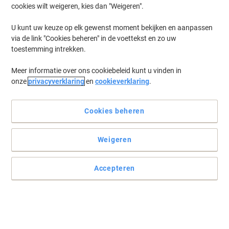
cookies wilt weigeren, kies dan "Weigeren".
U kunt uw keuze op elk gewenst moment bekijken en aanpassen
via de link "Cookies beheren" in de voettekst en zo uw
toestemming intrekken.
Meer informatie over ons cookiebeleid kunt u vinden in
onze
privacyverklaring
en
cookieverklaring
.
Cookies beheren
Weigeren
Accepteren
Perfecte presentatie bij Nobo gegarandeerd
U hoeft alleen het scherm te laten zakken met behulp van de
afstandsbediening en uw presentatie kan beginnen! Betaalbaar
design en eenvoudig te installeren - gewoon de stekker in het
stopcontact steken en aan de slag.