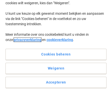
cookies wilt weigeren, kies dan "Weigeren".
U kunt uw keuze op elk gewenst moment bekijken en aanpassen
via de link "Cookies beheren" in de voettekst en zo uw
toestemming intrekken.
Meer informatie over ons cookiebeleid kunt u vinden in
onze
privacyverklaring
en
cookieverklaring
.
Cookies beheren
Uitgelezen, zacht geraffineerde koffie
Weigeren
Deze gemalen koffie van Melitta heeft een heerlijke smaak en kan
op elk moment van de dag gedronken worden.
Accepteren
Lees volledige beschrijving
Koop Meer,
Bespaar Meer
€ 10,39
Stuk
Vanaf 12 Stuks
€ 11,33 Incl. btw
€ 20,78 / kg Excl. btw