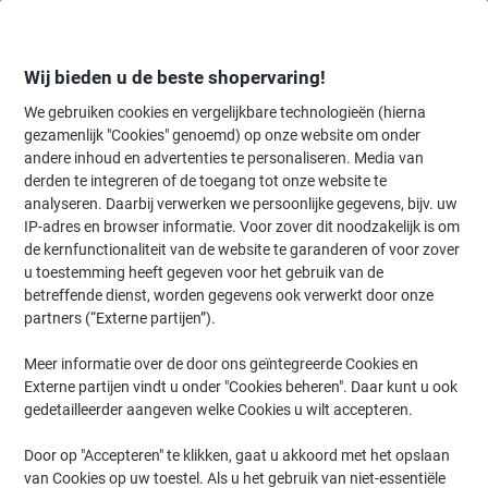
Meteen
Meteen
naar
naar
inhoud
navigatie
Wij bieden u de beste shopervaring!
We gebruiken cookies en vergelijkbare technologieën (hierna
gezamenlijk "Cookies" genoemd) op onze website om onder
Home
andere inhoud en advertenties te personaliseren. Media van
Catering & Keuken
Catering & keuken
Koffie
Filterkoffie
derden te integreren of de toegang tot onze website te
Melitta Auslese Mild Gemalen koffie 500 g
analyseren. Daarbij verwerken we persoonlijke gegevens, bijv. uw
IP-adres en browser informatie. Voor zover dit noodzakelijk is om
de kernfunctionaliteit van de website te garanderen of voor zover
Merk:
Melitta
Productnr.:
7254846
u toestemming heeft gegeven voor het gebruik van de
betreffende dienst, worden gegevens ook verwerkt door onze
partners (“Externe partijen”).
Meer informatie over de door ons geïntegreerde Cookies en
Externe partijen vindt u onder "Cookies beheren". Daar kunt u ook
gedetailleerder aangeven welke Cookies u wilt accepteren.
Door op "Accepteren" te klikken, gaat u akkoord met het opslaan
van Cookies op uw toestel. Als u het gebruik van niet-essentiële