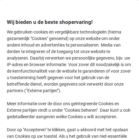
Meteen
Meteen
naar
naar
inhoud
navigatie
Wij bieden u de beste shopervaring!
We gebruiken cookies en vergelijkbare technologieën (hierna
gezamenlijk "Cookies" genoemd) op onze website om onder
Home
andere inhoud en advertenties te personaliseren. Media van
Kantoorapparaten & Technologie
Elektronica
Beamers & accesso
derden te integreren of de toegang tot onze website te
MediaRange Draadloze presenter MROS220
analyseren. Daarbij verwerken we persoonlijke gegevens, bijv. uw
IP-adres en browser informatie. Voor zover dit noodzakelijk is om
de kernfunctionaliteit van de website te garanderen of voor zover
Merk:
MediaRange
Productnr.:
1231723
u toestemming heeft gegeven voor het gebruik van de
betreffende dienst, worden gegevens ook verwerkt door onze
partners (“Externe partijen”).
Meer informatie over de door ons geïntegreerde Cookies en
Externe partijen vindt u onder "Cookies beheren". Daar kunt u ook
gedetailleerder aangeven welke Cookies u wilt accepteren.
Door op "Accepteren" te klikken, gaat u akkoord met het opslaan
van Cookies op uw toestel. Als u het gebruik van niet-essentiële