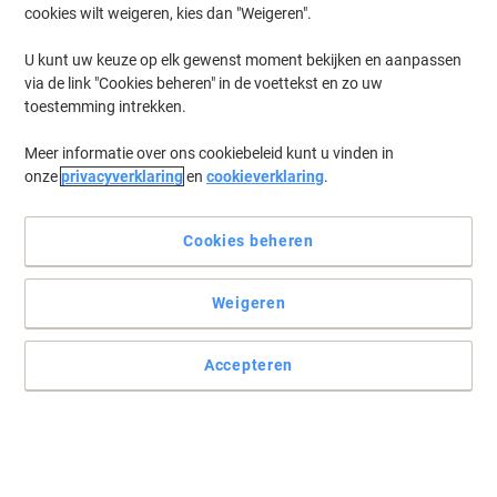
cookies wilt weigeren, kies dan "Weigeren".
U kunt uw keuze op elk gewenst moment bekijken en aanpassen
via de link "Cookies beheren" in de voettekst en zo uw
toestemming intrekken.
Meer informatie over ons cookiebeleid kunt u vinden in
onze
privacyverklaring
en
cookieverklaring
.
Cookies beheren
Lees volledige beschrijving
Weigeren
Koop Meer,
Bespaar Meer
€ 16,49
Stuk
Vanaf 2 Stuks
Accepteren
€ 19,95 Incl. btw
Ko
Aantal
Excl. btw
Stuk
1
€ 16,99