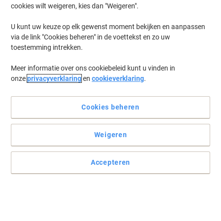
cookies wilt weigeren, kies dan "Weigeren".
U kunt uw keuze op elk gewenst moment bekijken en aanpassen
via de link "Cookies beheren" in de voettekst en zo uw
toestemming intrekken.
Meer informatie over ons cookiebeleid kunt u vinden in
onze
privacyverklaring
en
cookieverklaring
.
Cookies beheren
Weigeren
Accepteren
Hoge stabiliteit en top kwaliteit van MAUL
Wanneer u veelzijdige en gezonde werkoplossingen wilt
combineren, heeft MAUL deze projectorstandaard ontwikkeld voor
dynamisch kantoorwerk.