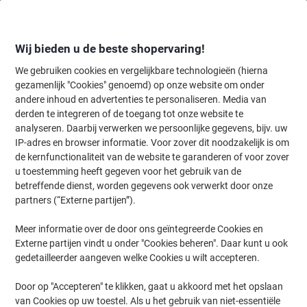
Meteen
Meteen
naar
naar
inhoud
navigatie
Wij bieden u de beste shopervaring!
We gebruiken cookies en vergelijkbare technologieën (hierna
gezamenlijk "Cookies" genoemd) op onze website om onder
Home
andere inhoud en advertenties te personaliseren. Media van
Kantoorapparaten & Technologie
Elektronica
Beamers & accesso
derden te integreren of de toegang tot onze website te
Maul MAULpro Projectorwagen 68 x 61 x 120 cm
analyseren. Daarbij verwerken we persoonlijke gegevens, bijv. uw
Antraciet
IP-adres en browser informatie. Voor zover dit noodzakelijk is om
de kernfunctionaliteit van de website te garanderen of voor zover
u toestemming heeft gegeven voor het gebruik van de
Merk:
Maul
Productnr.:
1099011
betreffende dienst, worden gegevens ook verwerkt door onze
partners (“Externe partijen”).
Meer informatie over de door ons geïntegreerde Cookies en
Externe partijen vindt u onder "Cookies beheren". Daar kunt u ook
gedetailleerder aangeven welke Cookies u wilt accepteren.
Door op "Accepteren" te klikken, gaat u akkoord met het opslaan
van Cookies op uw toestel. Als u het gebruik van niet-essentiële