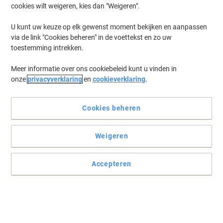
cookies wilt weigeren, kies dan "Weigeren".
U kunt uw keuze op elk gewenst moment bekijken en aanpassen
Creër licht met MAUL
via de link "Cookies beheren" in de voettekst en zo uw
toestemming intrekken.
Wanneer u professionele verlichting voor de werkplek zoekt, heeft
MAUL een hoge lichtkwaliteit voor u.
Meer informatie over ons cookiebeleid kunt u vinden in
Lees volledige beschrijving
onze
privacyverklaring
en
cookieverklaring
.
Energie-
Koop Meer,
Bespaar Meer
D
A
op
tot
€ 134,99
G
Stuk
Cookies beheren
Vanaf 2 Stuks
een
Productinformatieblad
€ 163,34 Incl. btw
scha
van
Weigeren
Ko
Aantal
Excl. btw
Stuk
1
€ 139,99
Accepteren
Stuks
2+
€ 134,99
-3%
Momenteel op voorraad
Levertijd 4-7 werkdagen
Verzonden door externe leverancier