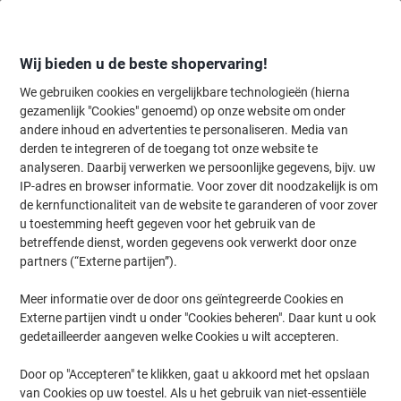
Meteen
Meteen
naar
naar
inhoud
navigatie
Wij bieden u de beste shopervaring!
We gebruiken cookies en vergelijkbare technologieën (hierna
gezamenlijk "Cookies" genoemd) op onze website om onder
Home
andere inhoud en advertenties te personaliseren. Media van
Kantoormeubelen
Meubilair
Inrichting
Verlichting & lampen
derden te integreren of de toegang tot onze website te
Maul MAULatlantic Bureaulamp LED Wit Netstroom 140
analyseren. Daarbij verwerken we persoonlijke gegevens, bijv. uw
x 780 x 410 mm
IP-adres en browser informatie. Voor zover dit noodzakelijk is om
de kernfunctionaliteit van de website te garanderen of voor zover
u toestemming heeft gegeven voor het gebruik van de
Merk:
Maul
Productnr.:
1099121
betreffende dienst, worden gegevens ook verwerkt door onze
partners (“Externe partijen”).
Meer informatie over de door ons geïntegreerde Cookies en
Externe partijen vindt u onder "Cookies beheren". Daar kunt u ook
gedetailleerder aangeven welke Cookies u wilt accepteren.
Door op "Accepteren" te klikken, gaat u akkoord met het opslaan
van Cookies op uw toestel. Als u het gebruik van niet-essentiële