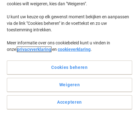
cookies wilt weigeren, kies dan "Weigeren".
U kunt uw keuze op elk gewenst moment bekijken en aanpassen
via de link "Cookies beheren" in de voettekst en zo uw
toestemming intrekken.
Meer informatie over ons cookiebeleid kunt u vinden in
onze
privacyverklaring
en
cookieverklaring
.
Cookies beheren
Weigeren
Accepteren
Het toetsenbord en muis Signature van Logitech biedt
betrouwbare draadloze bediening
Het comfortabele toetsenbord en de muis van Logitech Signature
combineren draadloze Bluetooth-connectiviteit en een AZERTY-
indeling voor betrouwbare dagelijkse productiviteit.