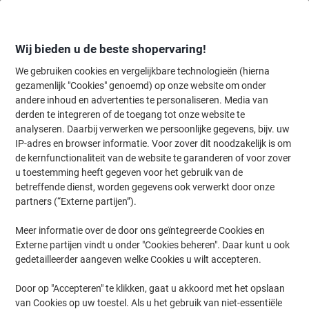
Meteen
Meteen
naar
naar
inhoud
navigatie
Wij bieden u de beste shopervaring!
We gebruiken cookies en vergelijkbare technologieën (hierna
gezamenlijk "Cookies" genoemd) op onze website om onder
Home
andere inhoud en advertenties te personaliseren. Media van
Kantoorapparaten & Technologie
Computers & toebehoren
Muiz
derden te integreren of de toegang tot onze website te
Logitech Signature MK950 Draadloos Toetsenbord en
analyseren. Daarbij verwerken we persoonlijke gegevens, bijv. uw
muis Grafiet 920-011001
IP-adres en browser informatie. Voor zover dit noodzakelijk is om
de kernfunctionaliteit van de website te garanderen of voor zover
u toestemming heeft gegeven voor het gebruik van de
Merk:
Logitech
Productnr.:
1273940
betreffende dienst, worden gegevens ook verwerkt door onze
partners (“Externe partijen”).
Meer informatie over de door ons geïntegreerde Cookies en
Nieuw bij Viking
Externe partijen vindt u onder "Cookies beheren". Daar kunt u ook
gedetailleerder aangeven welke Cookies u wilt accepteren.
Door op "Accepteren" te klikken, gaat u akkoord met het opslaan
van Cookies op uw toestel. Als u het gebruik van niet-essentiële