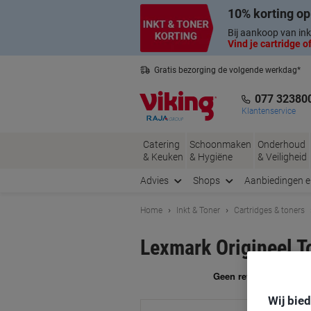
Meteen
Meteen
10% korting op
naar
naar
inhoud
navigatie
Bij aankoop van ink
Vind je cartridge of
Gratis bezorging de volgende werkdag*
Nederlandse klantenservice
077 32380
Klantenservice
Catering
Schoonmaken
Onderhoud
& Keuken
& Hygiëne
& Veiligheid
Advies
Shops
Aanbiedingen 
Home
Inkt & Toner
Cartridges & toners
Lexmark Origineel 
Me
Wij bie