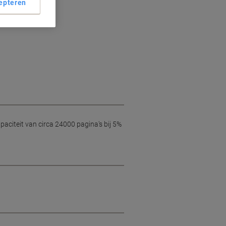
epteren
DE
aciteit van circa 24000 pagina's bij 5%