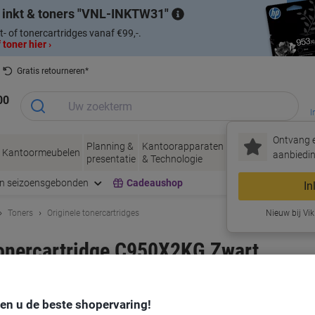
 inkt & toners
VNL-INKTW31
t- of tonercartridges vanaf €99,-.
 toner hier ›
Gratis retourneren*
00
I
Ontvang e
Planning &
Kantoorapparaten
Inkt &
Papier, Env
Kantoormeubelen
aanbiedin
presentatie
& Technologie
Toner
& Verpakke
en seizoensgebonden
Cadeaushop
In
Toners
Originele tonercartridges
Nieuw bij Vik
Tonercartridge C950X2KG Zwart
rk:
Lexmark
Productnr.:
6349113
den u de beste shopervaring!
Koop Meer,
Bespaar Meer