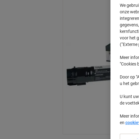
We gebrui
onze webs
integreren
gegevens, 
kernfunct
voor het 
(“Externe 
Meer infor
"Cookies b
Door op "A
u het gebr
U kunt uw
de voette
Meer info
en
cookie