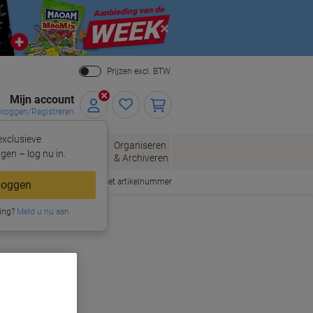
Close
Prijzen excl. BTW.
Mijn account
nloggen/Registreren
xclusieve
eloppen
Organiseren
Kantoorartikelen
gen – log nu in.
n
& Archiveren
Snel bestellen met artikelnummer
loggen
ing?
Meld u nu aan