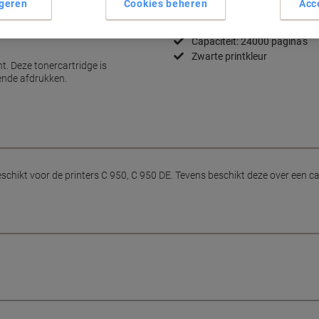
geren
Cookies beheren
Acc
Lexmark Origineel Toner
Geschikt voor C 950, C 950 
Capaciteit: 24000 pagina's
Zwarte printkleur
t. Deze tonercartridge is
ende afdrukken.
hikt voor de printers C 950, C 950 DE. Tevens beschikt deze over een cap