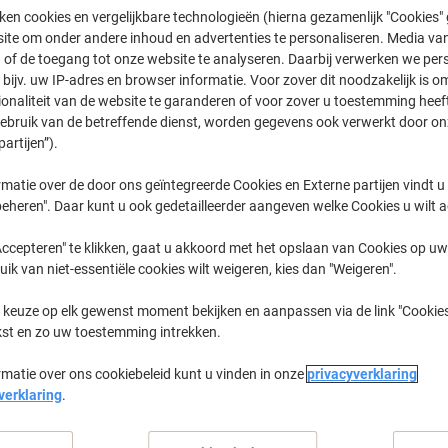
€ 694,00
Stuk
ken cookies en vergelijkbare technologieën (hierna gezamenlijk "Cookies
Vanaf 3 Stuks
ite om onder andere inhoud en advertenties te personaliseren. Media van
€ 839,74 Incl. btw
 of de toegang tot onze website te analyseren. Daarbij verwerken we pers
bijv. uw IP-adres en browser informatie. Voor zover dit noodzakelijk is o
Aantal
Excl. btw
ionaliteit van de website te garanderen of voor zover u toestemming hee
gebruik van de betreffende dienst, worden gegevens ook verwerkt door on
Stuks
1-2
€ 724,00
partijen”).
Stuks
3+
€ 694,00
-4
matie over de door ons geïntegreerde Cookies en Externe partijen vindt u
eheren". Daar kunt u ook gedetailleerder aangeven welke Cookies u wilt 
Tijdelijk uitverkocht
Stuur mij een e-mail zodra dit artikel 
ccepteren" te klikken, gaat u akkoord met het opslaan van Cookies op uw 
Houdt mij op de hoogte
uik van niet-essentiële cookies wilt weigeren, kies dan "Weigeren".
Verzonden door externe leverancier
 keuze op elk gewenst moment bekijken en aanpassen via de link "Cookies
kst en zo uw toestemming intrekken.
Het spijt ons, dit product is nie
rmatie over ons cookiebeleid kunt u vinden in onze
privacyverklaring
Bezorginformatie
Betaling
verklaring
.
Belangrijkste specificaties