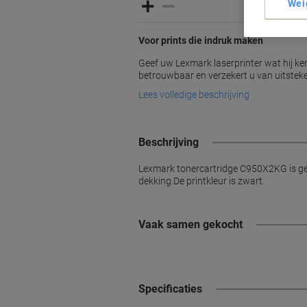
Wei
Voor prints die indruk maken
Geef uw Lexmark laserprinter wat hij ken
betrouwbaar en verzekert u van uitstek
Lees volledige beschrijving
Beschrijving
Lexmark tonercartridge C950X2KG is gesc
dekking.De printkleur is zwart.
Vaak samen gekocht
Specificaties