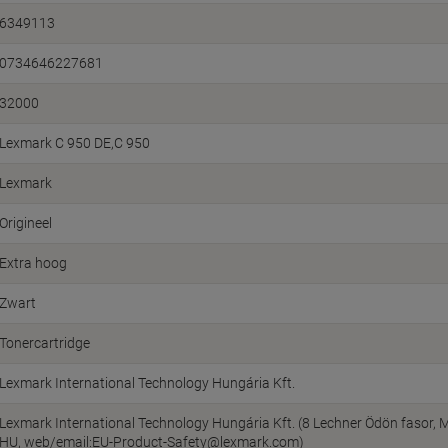
6349113
0734646227681
32000
Lexmark C 950 DE,C 950
Lexmark
Origineel
Extra hoog
Zwart
Tonercartridge
Lexmark International Technology Hungária Kft.
Lexmark International Technology Hungária Kft. (8 Lechner Ödön fasor, M
HU, web/email:EU-Product-Safety@lexmark.com)