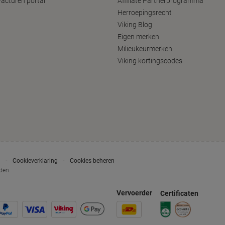
Facturen portal
Affiliate Partnerprogramma
Herroepingsrecht
Viking Blog
Eigen merken
Milieukeurmerken
Viking kortingscodes
g
Cookieverklaring
Cookies beheren
uden
Vervoerder
Certificaten