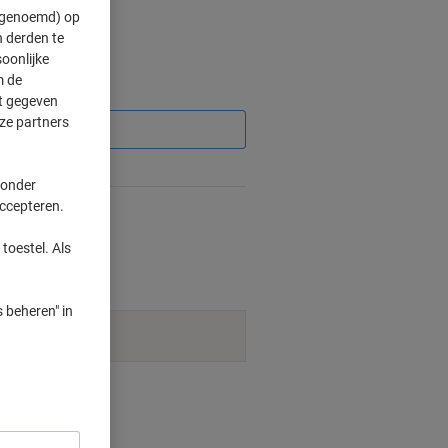
" genoemd) op
 derden te
oonlijke
m de
Korting
ft gegeven
ze partners
%
 onder
accepteren.
weer beschikbaar is.
toestel. Als
 beheren" in
t leverbaar.
smogelijkheden