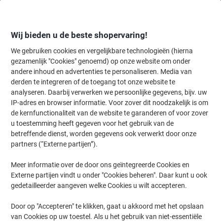
Meteen
Meteen
naar
naar
inhoud
navigatie
Wij bieden u de beste shopervaring!
We gebruiken cookies en vergelijkbare technologieën (hierna
gezamenlijk "Cookies" genoemd) op onze website om onder
Home
andere inhoud en advertenties te personaliseren. Media van
Inkt & Toner
Cartridges & toners
Toners
Originele tonercartri
derden te integreren of de toegang tot onze website te
Lexmark Origineel Tonercartridge 80C2XC0 Cyaan
analyseren. Daarbij verwerken we persoonlijke gegevens, bijv. uw
IP-adres en browser informatie. Voor zover dit noodzakelijk is om
de kernfunctionaliteit van de website te garanderen of voor zover
Merk:
Lexmark
Productnr.:
3075936
u toestemming heeft gegeven voor het gebruik van de
betreffende dienst, worden gegevens ook verwerkt door onze
partners (“Externe partijen”).
Meer informatie over de door ons geïntegreerde Cookies en
Externe partijen vindt u onder "Cookies beheren". Daar kunt u ook
gedetailleerder aangeven welke Cookies u wilt accepteren.
Door op "Accepteren" te klikken, gaat u akkoord met het opslaan
van Cookies op uw toestel. Als u het gebruik van niet-essentiële