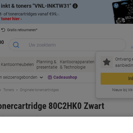
 inkt & toners
VNL-INKTW31
t- of tonercartridges vanaf €99,-.
 toner hier ›
Gratis retourneren*
00
I
Ontvang e
Planning &
Kantoorapparaten
Inkt &
Papier, Env
Kantoormeubelen
aanbiedin
presentatie
& Technologie
Toner
& Verpakke
en seizoensgebonden
Cadeaushop
In
Toners
Originele tonercartridges
Nieuw bij Vik
Tonercartridge 80C2HK0 Zwart
rk:
Lexmark
Productnr.:
3074991
Koop Meer,
Bespaar Meer