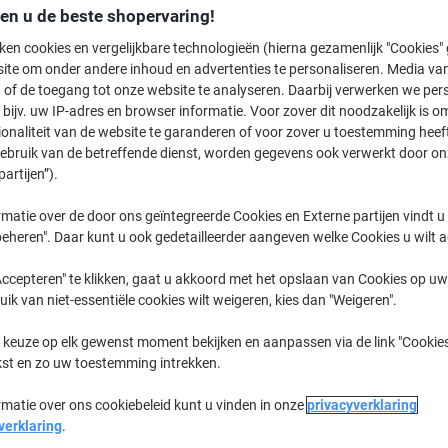
€ 149,99
Stuk
den u de beste shopervaring!
Vanaf 3 Stuks
€ 181,49 Incl. btw
ken cookies en vergelijkbare technologieën (hierna gezamenlijk "Cookies
ite om onder andere inhoud en advertenties te personaliseren. Media van
 of de toegang tot onze website te analyseren. Daarbij verwerken we pers
Aantal
Excl. btw
bijv. uw IP-adres en browser informatie. Voor zover dit noodzakelijk is o
Stuk
1
€ 164,99
ionaliteit van de website te garanderen of voor zover u toestemming hee
gebruik van de betreffende dienst, worden gegevens ook verwerkt door on
Stuk
2
€ 157,99
-4
partijen”).
Stuks
3+
€ 149,99
-9
matie over de door ons geïntegreerde Cookies en Externe partijen vindt u
eheren". Daar kunt u ook gedetailleerder aangeven welke Cookies u wilt 
Momenteel op voorraad
Vóór 15:30
ccepteren" te klikken, gaat u akkoord met het opslaan van Cookies op uw 
Aantal
uik van niet-essentiële cookies wilt weigeren, kies dan "Weigeren".
Aan een lijst toevoegen
 keuze op elk gewenst moment bekijken en aanpassen via de link "Cookies
kst en zo uw toestemming intrekken.
Bezorginformatie
Betaling
rmatie over ons cookiebeleid kunt u vinden in onze
privacyverklaring
verklaring
.