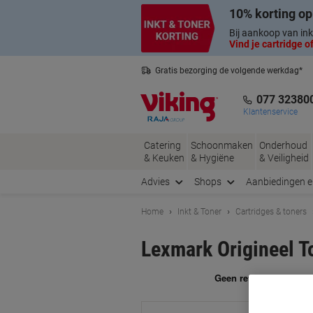
Meteen
Meteen
10% korting op
naar
naar
inhoud
navigatie
Bij aankoop van ink
Vind je cartridge of
Gratis bezorging de volgende werkdag*
Nederlandse klantenservice
077 32380
Klantenservice
Catering
Schoonmaken
Onderhoud
& Keuken
& Hygiëne
& Veiligheid
Advies
Shops
Aanbiedingen 
Home
Inkt & Toner
Cartridges & toners
Lexmark Origineel 
Me