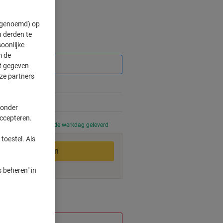
" genoemd) op
 derden te
oonlijke
Korting
m de
ft gegeven
ze partners
%
%
 onder
accepteren.
 uur besteld, volgende werkdag geleverd
toestel. Als
In winkelwagen
 beheren" in
smogelijkheden