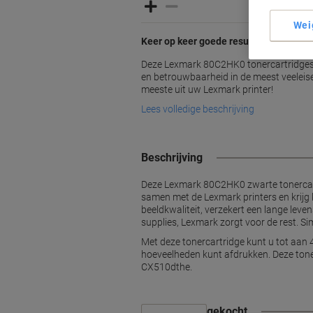
Wei
Keer op keer goede resultaten
Deze Lexmark 80C2HK0 tonercartridges
en betrouwbaarheid in de meest veelei
meeste uit uw Lexmark printer!
Lees volledige beschrijving
Beschrijving
Deze Lexmark 80C2HK0 zwarte tonercartr
samen met de Lexmark printers en krijg 
beeldkwaliteit, verzekert een lange le
supplies, Lexmark zorgt voor de rest. Simp
Met deze tonercartridge kunt u tot aan 4
hoeveelheden kunt afdrukken. Deze ton
CX510dthe.
Vaak samen gekocht