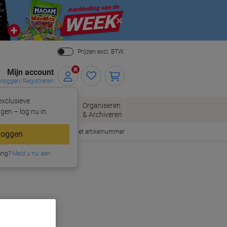
Close
Prijzen excl. BTW.
Mijn account
nloggen/Registreren
xclusieve
eloppen
Organiseren
Kantoorartikelen
gen – log nu in.
n
& Archiveren
Snel bestellen met artikelnummer
loggen
ing?
Meld u nu aan