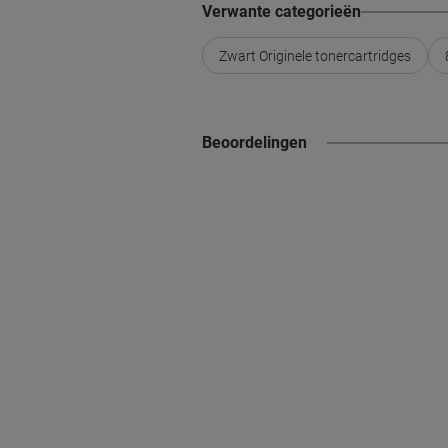
Verwante categorieën
Zwart Originele tonercartridges
Beoordelingen