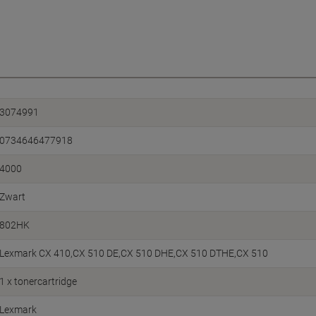
3074991
0734646477918
4000
Zwart
802HK
Lexmark CX 410,CX 510 DE,CX 510 DHE,CX 510 DTHE,CX 510
1 x tonercartridge
Lexmark