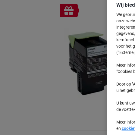
Wij bie
Geschenk
We gebrui
onze webs
integreren
gegevens, 
kernfunct
voor het 
(“Externe 
Meer infor
"Cookies b
Door op "A
u het gebr
U kunt uw
de voette
Meer info
en
cookie