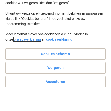
cookies wilt weigeren, kies dan "Weigeren".
U kunt uw keuze op elk gewenst moment bekijken en aanpassen
via de link "Cookies beheren" in de voettekst en zo uw
toestemming intrekken.
Meer informatie over ons cookiebeleid kunt u vinden in
onze
privacyverklaring
en
cookieverklaring
.
Cookies beheren
Consistente en uitmuntende afbeeldingskwaliteit
Weigeren
Kies voor maximale besparingen en profiteer van uitmuntende
kwaliteit met officiële Lexmark cartridges. Perfect voor afdrukken
Accepteren
in grote hoeveelheden.
Lees volledige beschrijving
Koop Meer,
Bespaar Meer
€ 319,99
Stuk
Vanaf 3 Stuks
€ 387,19 Incl. btw