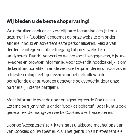
Meteen
Meteen
naar
naar
inhoud
navigatie
Wij bieden u de beste shopervaring!
We gebruiken cookies en vergelijkbare technologieën (hierna
gezamenlijk "Cookies" genoemd) op onze website om onder
Home
andere inhoud en advertenties te personaliseren. Media van
Inkt & Toner
Cartridges & toners
Toners
Originele tonercartri
derden te integreren of de toegang tot onze website te
Lexmark Origineel Tonercartridge 50F2X00 Zwart
analyseren. Daarbij verwerken we persoonlijke gegevens, bijv. uw
IP-adres en browser informatie. Voor zover dit noodzakelijk is om
de kernfunctionaliteit van de website te garanderen of voor zover
Merk:
Lexmark
Productnr.:
4048519
u toestemming heeft gegeven voor het gebruik van de
betreffende dienst, worden gegevens ook verwerkt door onze
partners (“Externe partijen”).
Geschenk
Meer informatie over de door ons geïntegreerde Cookies en
Externe partijen vindt u onder "Cookies beheren". Daar kunt u ook
gedetailleerder aangeven welke Cookies u wilt accepteren.
Door op "Accepteren" te klikken, gaat u akkoord met het opslaan
van Cookies op uw toestel. Als u het gebruik van niet-essentiële