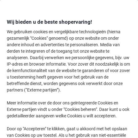
Meteen
Meteen
naar
naar
inhoud
navigatie
Wij bieden u de beste shopervaring!
We gebruiken cookies en vergelijkbare technologieën (hierna
gezamenlijk "Cookies" genoemd) op onze website om onder
Home
andere inhoud en advertenties te personaliseren. Media van
Kantoorartikelen
Bureaubenodigdheden
Bureau-organisatie
T
derden te integreren of de toegang tot onze website te
Leitz Plus Tijdschriftencassette 2476 A4 Transparant
analyseren. Daarbij verwerken we persoonlijke gegevens, bijv. uw
Ijzig 7,8 x 27,8 x 30,8 cm
IP-adres en browser informatie. Voor zover dit noodzakelijk is om
de kernfunctionaliteit van de website te garanderen of voor zover
u toestemming heeft gegeven voor het gebruik van de
Merk:
Leitz
Productnr.:
2476-TR
betreffende dienst, worden gegevens ook verwerkt door onze
partners (“Externe partijen”).
Meer informatie over de door ons geïntegreerde Cookies en
Externe partijen vindt u onder "Cookies beheren". Daar kunt u ook
gedetailleerder aangeven welke Cookies u wilt accepteren.
Door op "Accepteren" te klikken, gaat u akkoord met het opslaan
van Cookies op uw toestel. Als u het gebruik van niet-essentiële