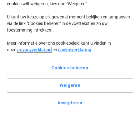
cookies wilt weigeren, kies dan "Weigeren".
U kunt uw keuze op elk gewenst moment bekijken en aanpassen
via de link "Cookies beheren" in de voettekst en zo uw
toestemming intrekken.
Meer informatie over ons cookiebeleid kunt u vinden in
onze
privacyverklaring
en
cookieverklaring
.
Cookies beheren
Weigeren
Accepteren
De systematische keuze voor archivering
Geef uw documenten en catalogi een vaste plek waar ze netjes
blijven en toch eenvoudig terug te vinden zijn. De handige
labelhouder zorgt ervoor dat u in een oogopslag ziet wat er in de
tijdschriftencassette zit.