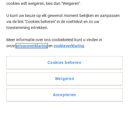
cookies wilt weigeren, kies dan "Weigeren".
U kunt uw keuze op elk gewenst moment bekijken en aanpassen
via de link "Cookies beheren" in de voettekst en zo uw
toestemming intrekken.
Meer informatie over ons cookiebeleid kunt u vinden in
onze
privacyverklaring
en
cookieverklaring
.
Cookies beheren
Weigeren
Accepteren
Geef uw werkplek of huis de WOW factor
Roestvrijstalen premium kantoorschaar met titaniumcoating. Met
comfortabele, ergonomische greep in twee opvallende kleuren. De
duurzame bladen met titaniumcoating blijven veel langer scherp
dan gewone bladen.