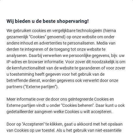
Meteen
Meteen
naar
naar
inhoud
navigatie
Wij bieden u de beste shopervaring!
We gebruiken cookies en vergelijkbare technologieën (hierna
gezamenlijk "Cookies" genoemd) op onze website om onder
Home
andere inhoud en advertenties te personaliseren. Media van
Kantoorartikelen
Bureaubenodigdheden
Scharen & snijmachines
derden te integreren of de toegang tot onze website te
Leitz WOW Schaar Geschikt voor rechts- en
analyseren. Daarbij verwerken we persoonlijke gegevens, bijv. uw
linkshandigen 205 mm
IP-adres en browser informatie. Voor zover dit noodzakelijk is om
de kernfunctionaliteit van de website te garanderen of voor zover
u toestemming heeft gegeven voor het gebruik van de
Merk:
Leitz
Productnr.:
7044074
betreffende dienst, worden gegevens ook verwerkt door onze
partners (“Externe partijen”).
Meer informatie over de door ons geïntegreerde Cookies en
Externe partijen vindt u onder "Cookies beheren". Daar kunt u ook
gedetailleerder aangeven welke Cookies u wilt accepteren.
Door op "Accepteren" te klikken, gaat u akkoord met het opslaan
van Cookies op uw toestel. Als u het gebruik van niet-essentiële