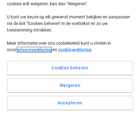
cookies wilt weigeren, kies dan "Weigeren".
U kunt uw keuze op elk gewenst moment bekijken en aanpassen
via de link "Cookies beheren" in de voettekst en zo uw
toestemming intrekken.
Meer informatie over ons cookiebeleid kunt u vinden in
onze
privacyverklaring
en
cookieverklaring
.
Cookies beheren
Weigeren
Accepteren
Ordnerrugetiketten met een betrouwbare sterke hechting
Deze Grijs ordnerrugetiketten van Leitz zijn ideaal voor een snellere
identificatie van de ordner die u nodig heeft.