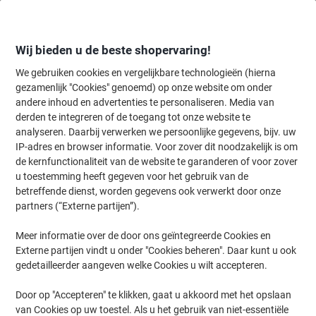
Meteen
Meteen
naar
naar
inhoud
navigatie
Wij bieden u de beste shopervaring!
We gebruiken cookies en vergelijkbare technologieën (hierna
gezamenlijk "Cookies" genoemd) op onze website om onder
Home
andere inhoud en advertenties te personaliseren. Media van
Organiseren & Archiveren
Mappen & ordners
Ordners & ringband
derden te integreren of de toegang tot onze website te
Leitz PC Printbare Zelfklevende Rugetiketten 1685
analyseren. Daarbij verwerken we persoonlijke gegevens, bijv. uw
Voor Leitz 1080 Ordners Lichtgrijs 62 x 192 mm 400
IP-adres en browser informatie. Voor zover dit noodzakelijk is om
Stuks
de kernfunctionaliteit van de website te garanderen of voor zover
u toestemming heeft gegeven voor het gebruik van de
betreffende dienst, worden gegevens ook verwerkt door onze
Merk:
Leitz
Productnr.:
3572676
partners (“Externe partijen”).
Meer informatie over de door ons geïntegreerde Cookies en
Externe partijen vindt u onder "Cookies beheren". Daar kunt u ook
Duurzaam
gedetailleerder aangeven welke Cookies u wilt accepteren.
Door op "Accepteren" te klikken, gaat u akkoord met het opslaan
van Cookies op uw toestel. Als u het gebruik van niet-essentiële