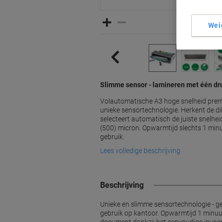
Wei
Slimme sensor - lamineren met één dr
Volautomatische A3 hoge snelheid pre
unieke sensortechnologie. Herkent de d
selecteert automatisch de juiste snelhei
(500) micron. Opwarmtijd slechts 1 minu
gebruik.
Lees volledige beschrijving
Beschrijving
Unieke en slimme sensortechnologie - ge
gebruik op kantoor. Opwarmtijd 1 minuut