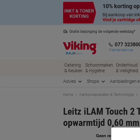
Meteen
Meteen
10% korting op
naar
naar
inhoud
navigatie
Bij aankoop van ink
Vind je cartridge of
Gratis bezorging de volgende werkdag*
Nederlandse klantenservice
077 32380
Klantenservice
Catering
Schoonmaken
Onderhoud
& Keuken
& Hygiëne
& Veiligheid
Advies
Shops
Aanbiedingen 
Home
Kantoorapparaten & Technologie
Leitz iLAM Touch 2
opwarmtijd 0,60 mm
Me