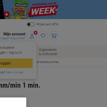
Close
Prijzen excl. BTW.
Mijn account
nloggen/Registreren
xclusieve
eloppen
Organiseren
Kantoorartikelen
gen – log nu in.
n
& Archiveren
Snel bestellen met artikelnummer
loggen
ing?
paraten
Meld u nu aan
mm/min 1 min.