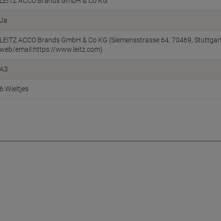
LEITZ ACCO Brands GmbH & Co KG
Ja
LEITZ ACCO Brands GmbH & Co KG (Siemensstrasse 64, 70469, Stuttgart
web/email:https://www.leitz.com)
A3
6 Wieltjes