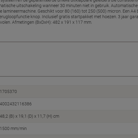
ysteem en de gepatenteerde unieke uitklapbare geleiders die consistente
matische uitschakeling wanneer 30 minuten niet in gebruik. Automatisch
 de lamineermachine. Geschikt voor 80 (160) tot 250 (500) micron. Een A4
ugloopfunctie knop. Inclusief gratis startpakket met hoezen. 3 jaar garan
volen. Afmetingen (BxDxH): 482 x 191 x 117 mm.
1705370
4002432116386
48,2 (B) x 19,1 (D) x 11,7 (H) cm
1500 mm/min