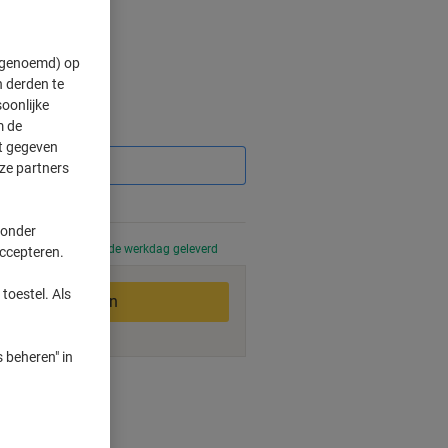
" genoemd) op
 derden te
oonlijke
m de
Korting
ft gegeven
ze partners
%
 onder
 uur besteld, volgende werkdag geleverd
accepteren.
toestel. Als
In winkelwagen
 beheren" in
smogelijkheden