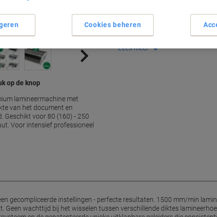
Snelle lamineersnelheid va
Slechts 1 minuut opwarmtijd
geren
Cookies beheren
Acc
Geschikt voor hoezen tot 2 x
Unieke automatische deblokk
Lees meer
uk op de knop
mium lamineermachine met
ikte van het document en
d. Geschikt voor 80 (160) - 250
ut. Voor intensief professioneel
en gecompliceerde instellingen - perfecte resultaten. 1500 mm/min laminee
. Geen wachttijd bij het wisselen tussen verschillende diktes lamineerho