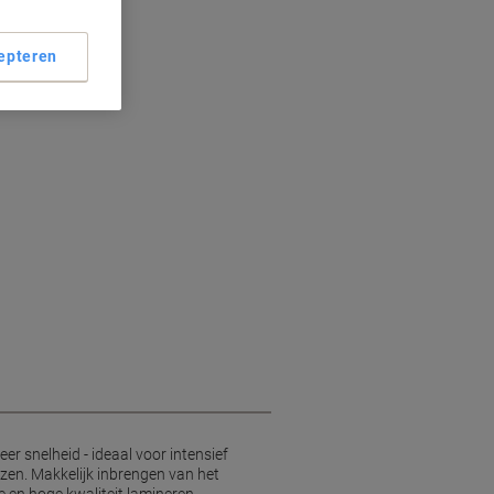
n 1500 mm/min
epteren
 250 micron
eerfunctie
r snelheid - ideaal voor intensief
ezen. Makkelijk inbrengen van het