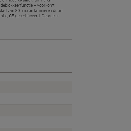
 en hoge kwaliteit lamineren
e deblokkeerfunctie – voorkomt
 blad van 80 micron lamineren duurt
tie, CE-gecertificeerd. Gebruik in