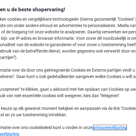
Koop Meer,
Bespaar Meer
den u de beste shopervaring!
€ 399,99
Stuk
Vanaf 2 Stuks
ken cookies en vergelijkbare technologieën (hierna gezamenlijk "Cookies
€ 483,99 Incl. btw
ite om onder andere inhoud en advertenties te personaliseren. Media van
 of de toegang tot onze website te analyseren. Daarbij verwerken we pers
bijv. uw IP-adres en browser informatie. Voor zover dit noodzakelijk is o
Aantal
Excl. btw
ionaliteit van de website te garanderen of voor zover u toestemming hee
Stuk
1
€ 424,99
gebruik van de betreffende dienst, worden gegevens ook verwerkt door on
partijen”).
Stuks
2+
€ 399,99
-5
matie over de door ons geïntegreerde Cookies en Externe partijen vindt u
Momenteel op voorraad
Vóór 15:30
eheren". Daar kunt u ook gedetailleerder aangeven welke Cookies u wilt 
Aantal
ccepteren" te klikken, gaat u akkoord met het opslaan van Cookies op uw 
uik van niet-essentiële cookies wilt weigeren, kies dan "Weigeren".
Aan een lijst toevoegen
 keuze op elk gewenst moment bekijken en aanpassen via de link "Cookies
kst en zo uw toestemming intrekken.
Bezorginformatie
Betaling
rmatie over ons cookiebeleid kunt u vinden in onze
privacyverklaring
Belangrijkste specificaties
verklaring
.