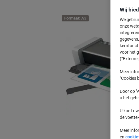
Wij bie
Formaat: A3
We gebrui
onze webs
integreren
gegevens, 
kernfunct
voor het 
(“Externe 
Meer infor
"Cookies b
Door op "A
u het gebr
U kunt uw
de voette
Meer info
en
cookie