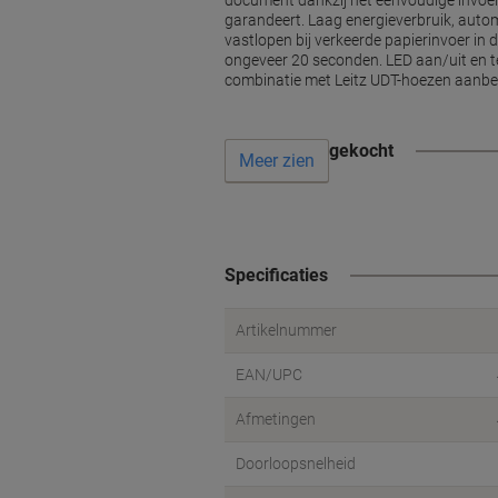
document dankzij het eenvoudige invoers
garandeert. Laag energieverbruik, auto
vastlopen bij verkeerde papierinvoer in
ongeveer 20 seconden. LED aan/uit en ter
combinatie met Leitz UDT-hoezen aanbe
Vaak samen gekocht
Meer zien
Specificaties
Artikelnummer
EAN/UPC
Afmetingen
Doorloopsnelheid