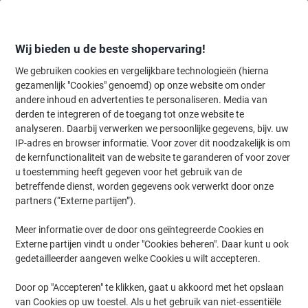
Meteen
Meteen
naar
naar
inhoud
navigatie
Wij bieden u de beste shopervaring!
We gebruiken cookies en vergelijkbare technologieën (hierna
gezamenlijk "Cookies" genoemd) op onze website om onder
Home
andere inhoud en advertenties te personaliseren. Media van
Organiseren & Archiveren
Mappen & ordners
Ordners & ringband
derden te integreren of de toegang tot onze website te
Leitz 180° Breed Ordner A4 82 mm Groen 2 Ringen 1080
analyseren. Daarbij verwerken we persoonlijke gegevens, bijv. uw
Karton Wolkenmarmer Staand Gerecycled
IP-adres en browser informatie. Voor zover dit noodzakelijk is om
de kernfunctionaliteit van de website te garanderen of voor zover
u toestemming heeft gegeven voor het gebruik van de
Merk:
Leitz
Productnr.:
1080-GR
betreffende dienst, worden gegevens ook verwerkt door onze
partners (“Externe partijen”).
Meer informatie over de door ons geïntegreerde Cookies en
Duurzaam
Externe partijen vindt u onder "Cookies beheren". Daar kunt u ook
gedetailleerder aangeven welke Cookies u wilt accepteren.
Door op "Accepteren" te klikken, gaat u akkoord met het opslaan
van Cookies op uw toestel. Als u het gebruik van niet-essentiële