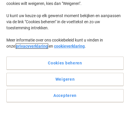
cookies wilt weigeren, kies dan "Weigeren".
U kunt uw keuze op elk gewenst moment bekijken en aanpassen
via de link "Cookies beheren" in de voettekst en zo uw
toestemming intrekken.
Meer informatie over ons cookiebeleid kunt u vinden in
onze
privacyverklaring
en
cookieverklaring
.
Cookies beheren
Weigeren
Accepteren
De Leitz 180° ordner biedt stevige, overzichtelijke opslag voor
A4-documenten
De Leitz ordner 1080 uit de 180° lijn biedt een stevig gelamineerd
kartonnen omslag, breed ruglabel en 75 mm ringmechanisme voor
A4-documenten.