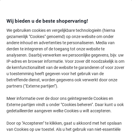
Meteen
Meteen
naar
naar
inhoud
navigatie
Wij bieden u de beste shopervaring!
We gebruiken cookies en vergelijkbare technologieën (hierna
gezamenlijk "Cookies" genoemd) op onze website om onder
Home
andere inhoud en advertenties te personaliseren. Media van
Planning & presentatie
Planning & presentatie
Flipovers & flipov
derden te integreren of de toegang tot onze website te
Legamaster Magic Chart Whiteboardfolie Blanco A1 25
analyseren. Daarbij verwerken we persoonlijke gegevens, bijv. uw
Vellen
IP-adres en browser informatie. Voor zover dit noodzakelijk is om
de kernfunctionaliteit van de website te garanderen of voor zover
u toestemming heeft gegeven voor het gebruik van de
Merk:
Legamaster
Productnr.:
6027930
betreffende dienst, worden gegevens ook verwerkt door onze
partners (“Externe partijen”).
Meer informatie over de door ons geïntegreerde Cookies en
Externe partijen vindt u onder "Cookies beheren". Daar kunt u ook
gedetailleerder aangeven welke Cookies u wilt accepteren.
Door op "Accepteren" te klikken, gaat u akkoord met het opslaan
van Cookies op uw toestel. Als u het gebruik van niet-essentiële