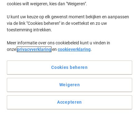
cookies wilt weigeren, kies dan "Weigeren".
U kunt uw keuze op elk gewenst moment bekijken en aanpassen
via de link "Cookies beheren" in de voettekst en zo uw
toestemming intrekken.
Meer informatie over ons cookiebeleid kunt u vinden in
onze
privacyverklaring
en
cookieverklaring
.
Cookies beheren
Weigeren
Accepteren
Zorg dat u kunt schrijven, waar en wanneer u maar wilt
Deze rol met whiteboardvellen van Legamaster biedt direct een
schrijfoppervlak, zelfs wanneer er geen whiteboard of flipover
beschikbaar is.