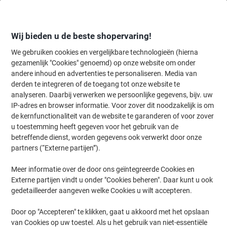
Meteen
Meteen
naar
naar
inhoud
navigatie
Wij bieden u de beste shopervaring!
We gebruiken cookies en vergelijkbare technologieën (hierna
gezamenlijk "Cookies" genoemd) op onze website om onder
Home
andere inhoud en advertenties te personaliseren. Media van
Kantoorartikelen
Bureaubenodigdheden
Notitieboeken, -blokken 
derden te integreren of de toegang tot onze website te
LANDRÉ A4 80 g/m² 16 vellen gelinieerd 21
analyseren. Daarbij verwerken we persoonlijke gegevens, bijv. uw
IP-adres en browser informatie. Voor zover dit noodzakelijk is om
de kernfunctionaliteit van de website te garanderen of voor zover
Merk:
LANDRÉ
Productnr.:
4629690
u toestemming heeft gegeven voor het gebruik van de
betreffende dienst, worden gegevens ook verwerkt door onze
partners (“Externe partijen”).
Duurzaam
Meer informatie over de door ons geïntegreerde Cookies en
Externe partijen vindt u onder "Cookies beheren". Daar kunt u ook
gedetailleerder aangeven welke Cookies u wilt accepteren.
Door op "Accepteren" te klikken, gaat u akkoord met het opslaan
van Cookies op uw toestel. Als u het gebruik van niet-essentiële