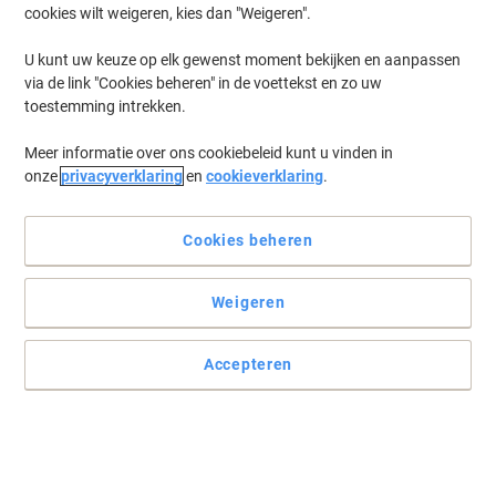
cookies wilt weigeren, kies dan "Weigeren".
U kunt uw keuze op elk gewenst moment bekijken en aanpassen
via de link "Cookies beheren" in de voettekst en zo uw
toestemming intrekken.
Meer informatie over ons cookiebeleid kunt u vinden in
onze
privacyverklaring
en
cookieverklaring
.
Cookies beheren
Voor belangrijke aantekeningen
Weigeren
Van notities tot hersenspinsels en uitgebreide samenvattingen. In
dit Landré schrift kunt u het allemaal kwijt.
Accepteren
Lees volledige beschrijving
Milieu-eisen