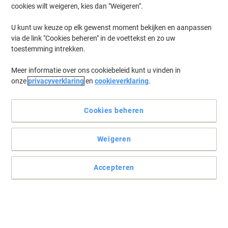
cookies wilt weigeren, kies dan "Weigeren".
U kunt uw keuze op elk gewenst moment bekijken en aanpassen
via de link "Cookies beheren" in de voettekst en zo uw
toestemming intrekken.
Meer informatie over ons cookiebeleid kunt u vinden in
onze
privacyverklaring
en
cookieverklaring
.
Cookies beheren
De beste keuze voor uw Kyocera printer
Weigeren
De Kyocera TK-3170 tonercartridge in zwart biedt een consistente
afdrukkwaliteit van de eerste tot de laatste pagina. Bestel de
Accepteren
originele Kyocera tonercartridge voor schitterende
kleurenafdrukken.
Lees volledige beschrijving
Slechts
€ 124,99
Stuk