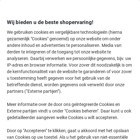
Meteen
Meteen
naar
naar
inhoud
navigatie
Wij bieden u de beste shopervaring!
We gebruiken cookies en vergelijkbare technologieën (hierna
gezamenlijk "Cookies" genoemd) op onze website om onder
Home
andere inhoud en advertenties te personaliseren. Media van
Inkt & Toner
Cartridges & toners
Toners
Originele tonercartri
derden te integreren of de toegang tot onze website te
Kyocera TK-3170 Origineel Tonercartridge Zwart
analyseren. Daarbij verwerken we persoonlijke gegevens, bijv. uw
IP-adres en browser informatie. Voor zover dit noodzakelijk is om
de kernfunctionaliteit van de website te garanderen of voor zover
Merk:
Kyocera
Productnr.:
1003190
u toestemming heeft gegeven voor het gebruik van de
betreffende dienst, worden gegevens ook verwerkt door onze
partners (“Externe partijen”).
Meer informatie over de door ons geïntegreerde Cookies en
Externe partijen vindt u onder "Cookies beheren". Daar kunt u ook
gedetailleerder aangeven welke Cookies u wilt accepteren.
Door op "Accepteren" te klikken, gaat u akkoord met het opslaan
van Cookies op uw toestel. Als u het gebruik van niet-essentiële