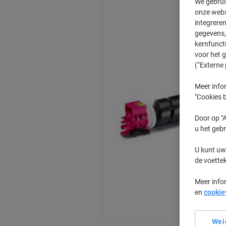
We gebrui
onze webs
integreren
gegevens, 
kernfunct
voor het 
(“Externe 
Meer infor
"Cookies b
Door op "A
u het gebr
U kunt uw
de voette
Meer info
en
cookie
Wei