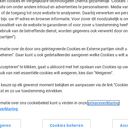
ken cookies en vergelijkbare technologieën (hierna gezamenlijk "Cookies
€ 129,99
Stuk
ite om onder andere inhoud en advertenties te personaliseren. Media van
€ 157,29 Incl. btw
 of de toegang tot onze website te analyseren. Daarbij verwerken we pers
bijv. uw IP-adres en browser informatie. Voor zover dit noodzakelijk is o
Momenteel op voorraad
Levertijd 
ionaliteit van de website te garanderen of voor zover u toestemming hee
gebruik van de betreffende dienst, worden gegevens ook verwerkt door on
Verzonden door externe leverancier
partijen”).
Aantal
matie over de door ons geïntegreerde Cookies en Externe partijen vindt u
eheren". Daar kunt u ook gedetailleerder aangeven welke Cookies u wilt 
Aan een lijst toevoegen
ccepteren" te klikken, gaat u akkoord met het opslaan van Cookies op uw 
uik van niet-essentiële cookies wilt weigeren, kies dan "Weigeren".
Bezorginformatie
Betaling
 keuze op elk gewenst moment bekijken en aanpassen via de link "Cookies
kst en zo uw toestemming intrekken.
rmatie over ons cookiebeleid kunt u vinden in onze
privacyverklaring
verklaring
.
geren
Cookies beheren
Acc