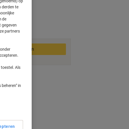
" genoemd) op
 derden te
oonlijke
m de
3-5 werkdagen
ft gegeven
ze partners
In winkelwagen
 onder
accepteren.
toestel. Als
smogelijkheden
 beheren" in
epteren