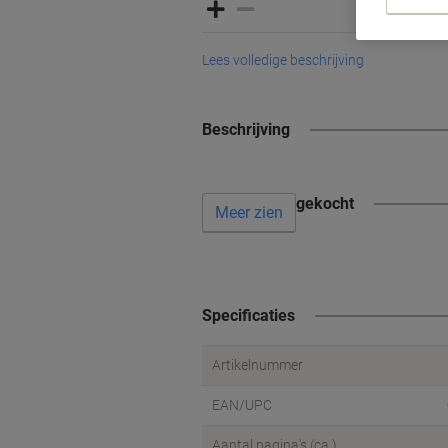
Lees volledige beschrijving
Beschrijving
Vaak samen gekocht
Meer zien
Specificaties
Artikelnummer
EAN/UPC
Aantal pagina's (ca.)