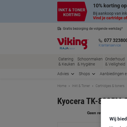
Meteen
Meteen
10% korting op
naar
naar
inhoud
navigatie
Bij aankoop van ink
Vind je cartridge of
Gratis bezorging de volgende werkdag*
Nederlandse klantenservice
077 32380
Klantenservice
Catering
Schoonmaken
Onderhoud
& Keuken
& Hygiëne
& Veiligheid
Advies
Shops
Aanbiedingen 
Home
Inkt & Toner
Cartridges & toners
Kyocera TK-8335M O
Me
Wij bie