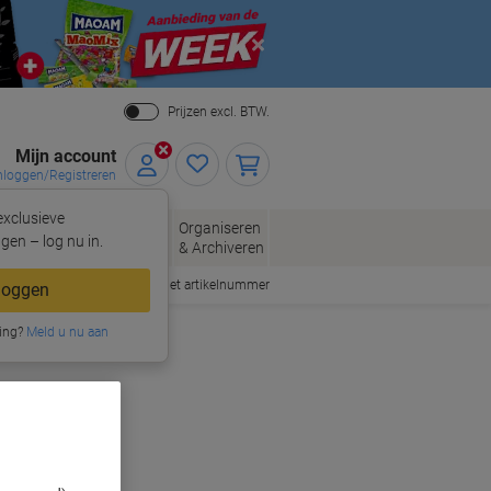
Close
Prijzen excl. BTW.
Mijn account
nloggen/Registreren
xclusieve
eloppen
Organiseren
Kantoorartikelen
gen – log nu in.
n
& Archiveren
Snel bestellen met artikelnummer
loggen
ing?
Meld u nu aan