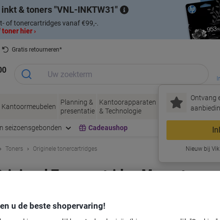
 inkt & toners
VNL-INKTW31
t- of tonercartridges vanaf €99,-.
 toner hier ›
Gratis retourneren*
00
I
Ontvang e
Planning &
Kantoorapparaten
Inkt &
Papier, Env
Kantoormeubelen
aanbiedin
presentatie
& Technologie
Toner
& Verpakke
en seizoensgebonden
Cadeaushop
In
Toners
Originele tonercartridges
Nieuw bij Vik
rigineel Tonercartridge Magenta
rk:
Kyocera
Productnr.:
1101364
den u de beste shopervaring!
Slechts