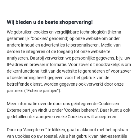
Meteen
Meteen
naar
naar
inhoud
navigatie
Wij bieden u de beste shopervaring!
We gebruiken cookies en vergelijkbare technologieën (hierna
gezamenlijk "Cookies" genoemd) op onze website om onder
Home
andere inhoud en advertenties te personaliseren. Media van
Inkt & Toner
Cartridges & toners
Toners
Originele tonercartri
derden te integreren of de toegang tot onze website te
Kyocera TK-5280M Origineel Tonercartridge Magenta
analyseren. Daarbij verwerken we persoonlijke gegevens, bijv. uw
IP-adres en browser informatie. Voor zover dit noodzakelijk is om
de kernfunctionaliteit van de website te garanderen of voor zover
Merk:
Kyocera
Productnr.:
1014926
u toestemming heeft gegeven voor het gebruik van de
betreffende dienst, worden gegevens ook verwerkt door onze
partners (“Externe partijen”).
Meer informatie over de door ons geïntegreerde Cookies en
Externe partijen vindt u onder "Cookies beheren". Daar kunt u ook
gedetailleerder aangeven welke Cookies u wilt accepteren.
Door op "Accepteren" te klikken, gaat u akkoord met het opslaan
van Cookies op uw toestel. Als u het gebruik van niet-essentiële