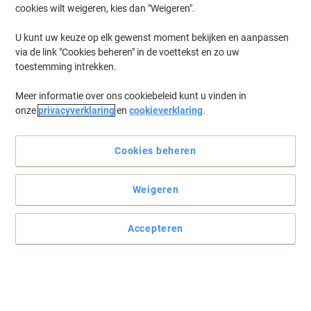
cookies wilt weigeren, kies dan "Weigeren".
U kunt uw keuze op elk gewenst moment bekijken en aanpassen
via de link "Cookies beheren" in de voettekst en zo uw
toestemming intrekken.
Meer informatie over ons cookiebeleid kunt u vinden in
onze
privacyverklaring
en
cookieverklaring
.
Cookies beheren
Verhoog de kwaliteit van uw werk met Kyocera
Weigeren
In al haar bedrijven zet Kyocera zich in voor het creëren van
waarde die de verwachtingen van de klant overtreft. Daarom
Accepteren
levert de TK-5280 tonercartridge hoge prestaties en een
uitstekende printkwaliteit.
Lees volledige beschrijving
Koop Meer,
Bespaar Meer
€ 239,99
Stuk
Vanaf 3 Stuks