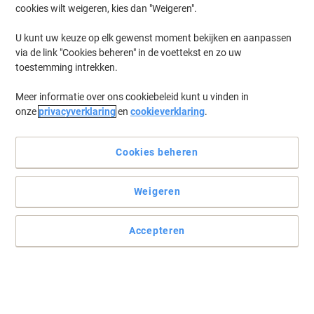
cookies wilt weigeren, kies dan "Weigeren".
U kunt uw keuze op elk gewenst moment bekijken en aanpassen
via de link "Cookies beheren" in de voettekst en zo uw
toestemming intrekken.
Meer informatie over ons cookiebeleid kunt u vinden in
onze
privacyverklaring
en
cookieverklaring
.
Cookies beheren
Knorr zorgt voor volwaardige maaltijden en snacks
Weigeren
Voor een snel en lekker tussendoortje kiest u deze drinkbouillon
van Knorr.
Accepteren
Lees volledige beschrijving
Koop Meer,
Bespaar Meer
€ 26,89
Pak
Vanaf 3 Pakken
€ 29,31 Incl. btw