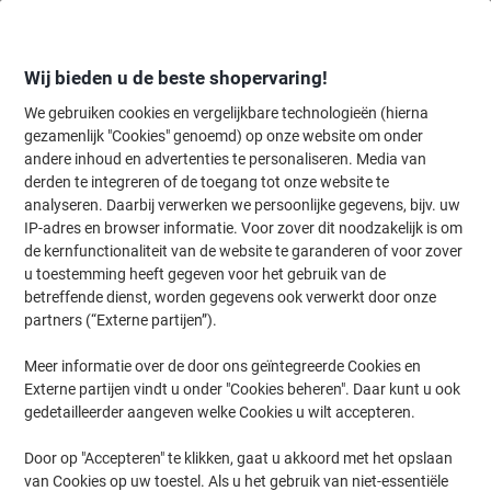
Meteen
Meteen
naar
naar
inhoud
navigatie
Wij bieden u de beste shopervaring!
We gebruiken cookies en vergelijkbare technologieën (hierna
gezamenlijk "Cookies" genoemd) op onze website om onder
Home
andere inhoud en advertenties te personaliseren. Media van
Catering & Keuken
Catering & keuken
Etenswaren
Noedels & 
derden te integreren of de toegang tot onze website te
Knorr Drinkbouillon Rundvlees 80 Stuks
analyseren. Daarbij verwerken we persoonlijke gegevens, bijv. uw
IP-adres en browser informatie. Voor zover dit noodzakelijk is om
de kernfunctionaliteit van de website te garanderen of voor zover
Merk:
Knorr
Productnr.:
1074079
u toestemming heeft gegeven voor het gebruik van de
betreffende dienst, worden gegevens ook verwerkt door onze
partners (“Externe partijen”).
Meer informatie over de door ons geïntegreerde Cookies en
Externe partijen vindt u onder "Cookies beheren". Daar kunt u ook
gedetailleerder aangeven welke Cookies u wilt accepteren.
Door op "Accepteren" te klikken, gaat u akkoord met het opslaan
van Cookies op uw toestel. Als u het gebruik van niet-essentiële