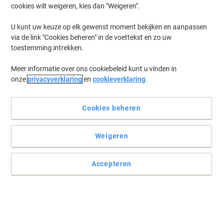
cookies wilt weigeren, kies dan "Weigeren".
U kunt uw keuze op elk gewenst moment bekijken en aanpassen
via de link "Cookies beheren" in de voettekst en zo uw
toestemming intrekken.
Meer informatie over ons cookiebeleid kunt u vinden in
onze
privacyverklaring
en
cookieverklaring
.
Cookies beheren
+
1
meer
Weigeren
De duurzamere laptop sleeve van Kensington
Accepteren
Voor professionele forenzen die op zoek zijn naar een betaalbare
reisvriendelijke sleeve van duurzame materialen, is de EQ 12”
Laptop Sleeve de ideale oplossing.
Lees volledige beschrijving
Koop Meer,
Bespaar Meer