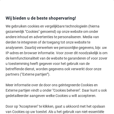
Meteen
Meteen
naar
naar
inhoud
navigatie
Wij bieden u de beste shopervaring!
We gebruiken cookies en vergelijkbare technologieën (hierna
gezamenlijk "Cookies" genoemd) op onze website om onder
Home
andere inhoud en advertenties te personaliseren. Media van
Kantoorapparaten & Technologie
Computers & toebehoren
Lapto
derden te integreren of de toegang tot onze website te
Kensington EQ Laptophoes K60393WW 12 inch 33 x 23 x
analyseren. Daarbij verwerken we persoonlijke gegevens, bijv. uw
2,5 cm Polyester Zwart
IP-adres en browser informatie. Voor zover dit noodzakelijk is om
de kernfunctionaliteit van de website te garanderen of voor zover
u toestemming heeft gegeven voor het gebruik van de
Merk:
Kensington
Productnr.:
1283773
betreffende dienst, worden gegevens ook verwerkt door onze
partners (“Externe partijen”).
Meer informatie over de door ons geïntegreerde Cookies en
Externe partijen vindt u onder "Cookies beheren". Daar kunt u ook
gedetailleerder aangeven welke Cookies u wilt accepteren.
Door op "Accepteren" te klikken, gaat u akkoord met het opslaan
van Cookies op uw toestel. Als u het gebruik van niet-essentiële