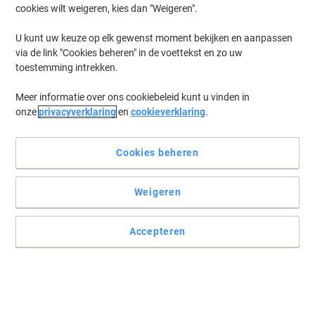
cookies wilt weigeren, kies dan "Weigeren".
Nemen niet veel ruimte in tot u ze nodig heeft
U kunt uw keuze op elk gewenst moment bekijken en aanpassen
via de link "Cookies beheren" in de voettekst en zo uw
Het zou zonde zijn als stoelen die slechts af en toe gebruikt
toestemming intrekken.
worden veel ruimte in beslag nemen. Ga dan voor een stapelbaar
alternatief waarop uw gasten en medewerkers toch prima kunnen
Meer informatie over ons cookiebeleid kunt u vinden in
zitten wanneer nodig.
onze
privacyverklaring
en
cookieverklaring
.
Lees volledige beschrijving
Koop Meer,
Bespaar Meer
Cookies beheren
€ 169,99
Pak
Vanaf 2 Pakken
€ 205,69 Incl. btw
Weigeren
Ko
Aantal
Excl. btw
Pak
1
€ 179,99
Accepteren
Pakken
2+
€ 169,99
-5%
Momenteel op voorraad
Levertijd 2-3 werkdagen