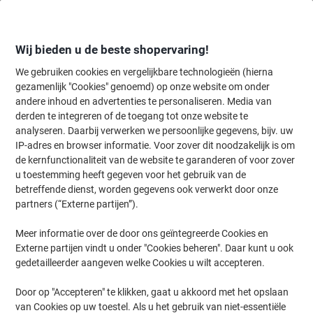
Meteen
Meteen
naar
naar
inhoud
navigatie
Wij bieden u de beste shopervaring!
We gebruiken cookies en vergelijkbare technologieën (hierna
gezamenlijk "Cookies" genoemd) op onze website om onder
Home
andere inhoud en advertenties te personaliseren. Media van
Kantoormeubelen
Meubilair
Stoelen
Stapelstoelen
derden te integreren of de toegang tot onze website te
Nowy Styl Bezoekersstoel ISO Plus Stof Rood 4 Stuks
analyseren. Daarbij verwerken we persoonlijke gegevens, bijv. uw
IP-adres en browser informatie. Voor zover dit noodzakelijk is om
de kernfunctionaliteit van de website te garanderen of voor zover
Merk:
Nowy Styl
Productnr.:
2167665
u toestemming heeft gegeven voor het gebruik van de
betreffende dienst, worden gegevens ook verwerkt door onze
partners (“Externe partijen”).
Meer informatie over de door ons geïntegreerde Cookies en
Externe partijen vindt u onder "Cookies beheren". Daar kunt u ook
gedetailleerder aangeven welke Cookies u wilt accepteren.
Door op "Accepteren" te klikken, gaat u akkoord met het opslaan
van Cookies op uw toestel. Als u het gebruik van niet-essentiële