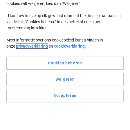
cookies wilt weigeren, kies dan "Weigeren".
U kunt uw keuze op elk gewenst moment bekijken en aanpassen
via de link "Cookies beheren" in de voettekst en zo uw
toestemming intrekken.
Meer informatie over ons cookiebeleid kunt u vinden in
onze
privacyverklaring
en
cookieverklaring
.
Cookies beheren
Ideaal voor lopende projecten
Weigeren
Met deze Djois clipmappen kunt u namelijk gemakkelijk inhoud
toevoegen of verwijderen, wanneer u dat uit komt.
Accepteren
Lees volledige beschrijving
Milieu-eisen