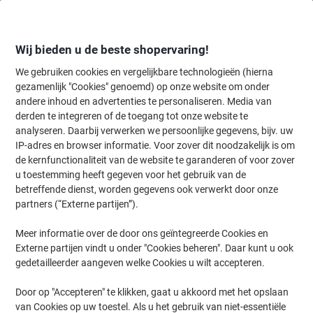
Meteen
Meteen
naar
naar
inhoud
navigatie
Wij bieden u de beste shopervaring!
We gebruiken cookies en vergelijkbare technologieën (hierna
gezamenlijk "Cookies" genoemd) op onze website om onder
Home
andere inhoud en advertenties te personaliseren. Media van
Organiseren & Archiveren
Mappen & ordners
Presentatie
Snel
derden te integreren of de toegang tot onze website te
Djois Infinio Clipmap Folio Grijs Karton 250 g/m²
analyseren. Daarbij verwerken we persoonlijke gegevens, bijv. uw
IP-adres en browser informatie. Voor zover dit noodzakelijk is om
de kernfunctionaliteit van de website te garanderen of voor zover
Merk:
Djois
Productnr.:
CS-882563
u toestemming heeft gegeven voor het gebruik van de
betreffende dienst, worden gegevens ook verwerkt door onze
partners (“Externe partijen”).
Duurzaam
Meer informatie over de door ons geïntegreerde Cookies en
Externe partijen vindt u onder "Cookies beheren". Daar kunt u ook
gedetailleerder aangeven welke Cookies u wilt accepteren.
Door op "Accepteren" te klikken, gaat u akkoord met het opslaan
van Cookies op uw toestel. Als u het gebruik van niet-essentiële