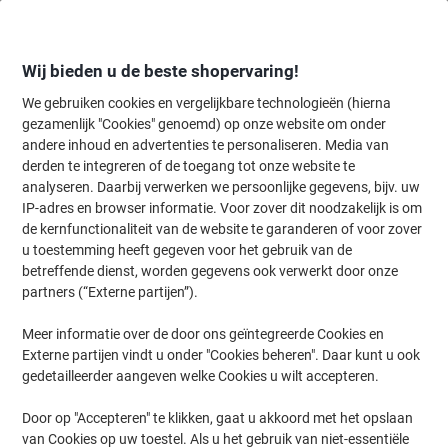
Meteen
Meteen
naar
naar
inhoud
navigatie
Wij bieden u de beste shopervaring!
We gebruiken cookies en vergelijkbare technologieën (hierna
gezamenlijk "Cookies" genoemd) op onze website om onder
Home
andere inhoud en advertenties te personaliseren. Media van
Kantoorapparaten & Technologie
Elektronica
Batterijen & oplade
derden te integreren of de toegang tot onze website te
Intenso Powerbank XS 20000 mAh Zwart
analyseren. Daarbij verwerken we persoonlijke gegevens, bijv. uw
IP-adres en browser informatie. Voor zover dit noodzakelijk is om
de kernfunctionaliteit van de website te garanderen of voor zover
Merk:
Intenso
Productnr.:
1143892
u toestemming heeft gegeven voor het gebruik van de
betreffende dienst, worden gegevens ook verwerkt door onze
partners (“Externe partijen”).
Meer informatie over de door ons geïntegreerde Cookies en
Externe partijen vindt u onder "Cookies beheren". Daar kunt u ook
gedetailleerder aangeven welke Cookies u wilt accepteren.
Door op "Accepteren" te klikken, gaat u akkoord met het opslaan
van Cookies op uw toestel. Als u het gebruik van niet-essentiële