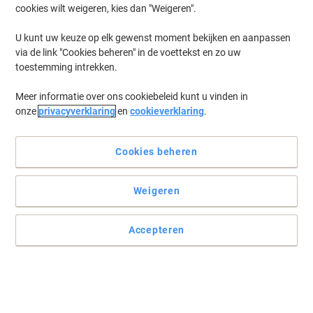
cookies wilt weigeren, kies dan "Weigeren".
U kunt uw keuze op elk gewenst moment bekijken en aanpassen
via de link "Cookies beheren" in de voettekst en zo uw
toestemming intrekken.
Meer informatie over ons cookiebeleid kunt u vinden in
onze
privacyverklaring
en
cookieverklaring
.
Cookies beheren
Weigeren
Accepteren
Technical standards in a compact design
Lees volledige beschrijving
Koop Meer,
Bespaar Meer
€ 18,59
Stuk
Vanaf 3 Stuks
€ 22,49 Incl. btw