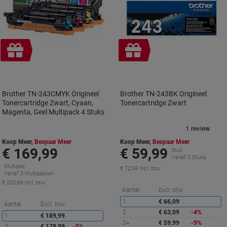
Geschenk
Geschenk
Brother TN-243CMYK Origineel
Brother TN-243BK Origineel
Tonercartridge Zwart, Cyaan,
Tonercartridge Zwart
Magenta, Geel Multipack 4 Stuks
Koop Meer,
Bespaar Meer
Koop Meer,
Bespaar Meer
€ 169,99
€ 59,99
Stuk
Vanaf 3 Stuks
Multipak
€ 72,59 Incl. btw
Vanaf 3 Multipakken
€ 205,69 Incl. btw
K
Aantal
Excl. btw
1
€ 66,09
Korting
Aantal
Excl. btw
2
€ 63,09
-4%
1
€ 189,99
3+
€ 59,99
-9%
2
€ 179,99
-5%