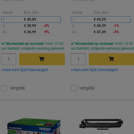
Korting
K
Aantal
Excl. btw
Aantal
Excl. btw
1
€ 40,89
1
€ 49,29
2
€ 38,99
-4%
2
€ 48,39
-1%
3+
€ 36,99
-9%
3+
€ 47,49
-3%
Momenteel op voorraad
Vóór 15:30
Momenteel op voorraad
Vóór 15:30
uur besteld, volgende werkdag geleverd
uur besteld, volgende werkdag gelever
Aantal
Aantal
Aan een lijst toevoegen
Aan een lijst toevoegen
In winkelwagen
In winkelwagen
Vergelijk
Vergelijk