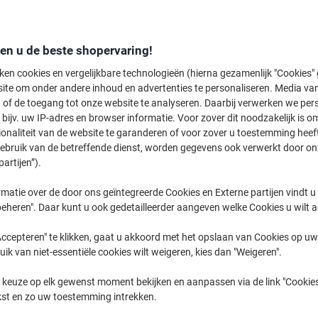
MFC-L
Brother MF
den u de beste shopervaring!
ken cookies en vergelijkbare technologieën (hierna gezamenlijk "Cookies
ite om onder andere inhoud en advertenties te personaliseren. Media van
eerder gekochte cartridges te tonen
 of de toegang tot onze website te analyseren. Daarbij verwerken we pers
bijv. uw IP-adres en browser informatie. Voor zover dit noodzakelijk is o
Brother MFC-L 3750 CDW Printer Tone
ionaliteit van de website te garanderen of voor zover u toestemming hee
gebruik van de betreffende dienst, worden gegevens ook verwerkt door on
partijen”).
Sorteer op:
matie over de door ons geïntegreerde Cookies en Externe partijen vindt u
eheren". Daar kunt u ook gedetailleerder aangeven welke Cookies u wilt 
ccepteren" te klikken, gaat u akkoord met het opslaan van Cookies op uw 
uik van niet-essentiële cookies wilt weigeren, kies dan "Weigeren".
 keuze op elk gewenst moment bekijken en aanpassen via de link "Cookies
kst en zo uw toestemming intrekken.
Eigen
Eigen
merk
merk