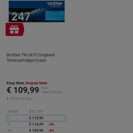
Geschenk
Brother TN-247C Origineel
Tonercartridge Cyaan
Koop Meer,
Bespaar Meer
€ 109,99
Stuk
Vanaf 3 Stuks
€ 133,09 Incl. btw
orting
Korting
Aantal
Excl. btw
1
€ 119,99
2
€ 114,99
-4%
3+
€ 109,99
-8%