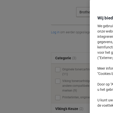
Brother
Wij bie
We gebrui
onze webs
Log in
om eerder opgeslagen printers en/of 
integreren
gegevens, 
kernfunct
voor het 
(“Externe 
Categorie
(3)
Meer infor
Originele tonercartridges
"Cookies b
(11)
Viking tonercartridges &
Door op "A
andere compatibele
u het gebr
merken (9)
Printerlinten, origineel (1)
U kunt uw
de voette
Viking’s Keuze
(2)