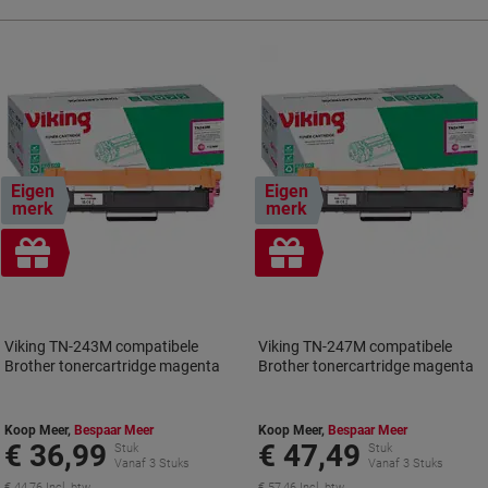
Eigen
Eigen
merk
merk
Geschenk
Geschenk
Viking TN-243M compatibele
Viking TN-247M compatibele
Brother tonercartridge magenta
Brother tonercartridge magenta
Koop Meer,
Bespaar Meer
Koop Meer,
Bespaar Meer
€ 36,99
€ 47,49
Stuk
Stuk
Vanaf 3 Stuks
Vanaf 3 Stuks
€ 44,76 Incl. btw
€ 57,46 Incl. btw