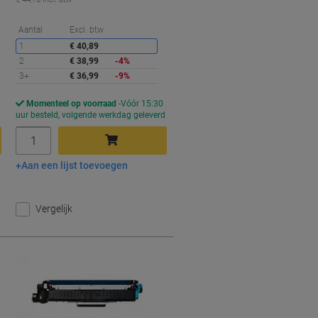
orting
Korting
Aantal
Excl. btw
1
€ 40,89
2
€ 38,99
-4%
3+
€ 36,99
-9%
Momenteel op voorraad
Vóór 15:30
d
uur besteld, volgende werkdag geleverd
Aantal
Aan een lijst toevoegen
In winkelwagen
Vergelijk