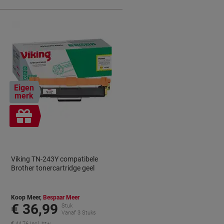
Eigen
merk
Geschenk
Viking TN-243Y compatibele
Brother tonercartridge geel
Koop Meer,
Bespaar Meer
€ 36,99
Stuk
Vanaf 3 Stuks
€ 44,76 Incl. btw