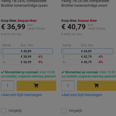
Viking TN-243C compatibele
Viking TN-247BK compatibele
Brother tonercartridge cyaan
Brother tonercartridge zwart
Koop Meer,
Bespaar Meer
Koop Meer,
Bespaar Meer
€ 36,99
€ 40,79
Stuk
Stuk
Vanaf 3 Stuks
Vanaf 3 Stuks
€ 44,76 Incl. btw
€ 49,36 Incl. btw
Korting
K
Aantal
Excl. btw
Aantal
Excl. btw
1
€ 40,89
1
€ 44,69
2
€ 38,99
-4%
2
€ 42,79
-4%
3+
€ 36,99
-9%
3+
€ 40,79
-8%
Momenteel op voorraad
Vóór 15:30
Momenteel op voorraad
Vóór 15:30
uur besteld, volgende werkdag geleverd
uur besteld, volgende werkdag gelever
Aantal
Aantal
Aan een lijst toevoegen
Aan een lijst toevoegen
In winkelwagen
In winkelwagen
Vergelijk
Vergelijk