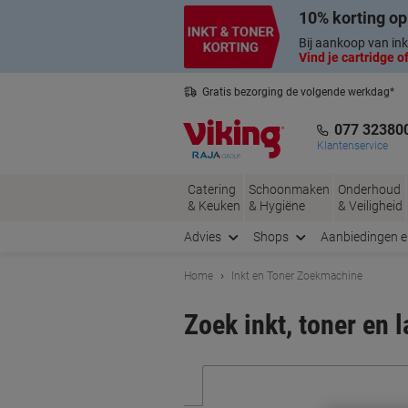
Meteen
Meteen
10% korting op
naar
naar
inhoud
navigatie
Bij aankoop van ink
Vind je cartridge of
Gratis bezorging de volgende werkdag*
Nederlandse klantenservice
077 32380
Klantenservice
Catering
Schoonmaken
Onderhoud
& Keuken
& Hygiëne
& Veiligheid
Advies
Shops
Aanbiedingen 
Home
Inkt en Toner Zoekmachine
Zoek inkt, toner en 