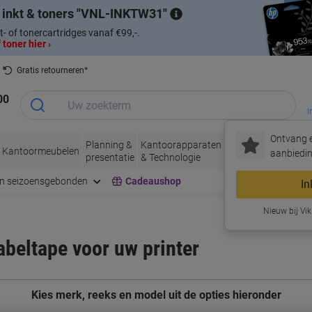
 inkt & toners
VNL-INKTW31
t- of tonercartridges vanaf €99,-.
 toner hier ›
Gratis retourneren*
00
I
Ontvang e
Planning &
Kantoorapparaten
Inkt &
Papier, Env
Kantoormeubelen
aanbiedin
presentatie
& Technologie
Toner
& Verpakke
en seizoensgebonden
Cadeaushop
In
Nieuw bij Vik
labeltape voor uw printer
Kies merk, reeks en model uit de opties hieronder