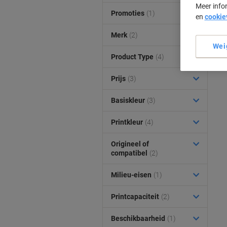
Meer info
Promoties
(1)
en
cookie
Merk
(2)
Wei
Product Type
(4)
Prijs
(3)
Basiskleur
(3)
Printkleur
(4)
Origineel of
compatibel
(2)
Milieu-eisen
(1)
Printcapaciteit
(2)
Beschikbaarheid
(1)