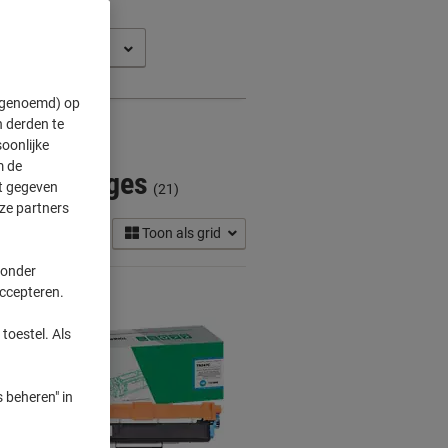
C-L 3750 CDW
" genoemd) op
 derden te
oonlijke
m de
r Cartridges
ft gegeven
(21)
ze partners
Toon als grid
 onder
accepteren.
toestel. Als
 beheren" in
Eigen
merk