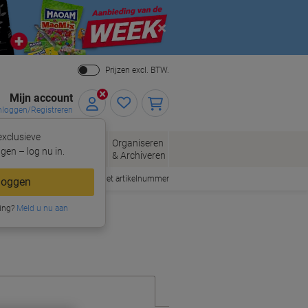
Close
Prijzen excl. BTW.
Mijn account
nloggen/Registreren
xclusieve
eloppen
Organiseren
Kantoorartikelen
gen – log nu in.
n
& Archiveren
Snel bestellen met artikelnummer
loggen
ing?
Meld u nu aan