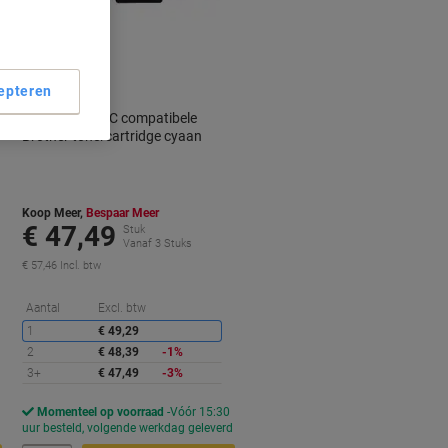
Geschenk
epteren
Viking TN-247C compatibele
Brother tonercartridge cyaan
Koop Meer,
Bespaar Meer
€ 47,49
Stuk
Vanaf 3 Stuks
€ 57,46 Incl. btw
orting
Korting
Aantal
Excl. btw
1
€ 49,29
2
€ 48,39
-1%
3+
€ 47,49
-3%
Momenteel op voorraad
Vóór 15:30
d
uur besteld, volgende werkdag geleverd