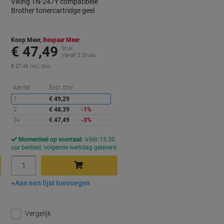
Viking TN-247Y compatibele
Brother tonercartridge geel
Koop Meer,
Bespaar Meer
€ 47,49
Stuk
Vanaf 3 Stuks
€ 57,46 Incl. btw
orting
Korting
Aantal
Excl. btw
1
€ 49,29
2
€ 48,39
-1%
3+
€ 47,49
-3%
Momenteel op voorraad
Vóór 15:30
d
uur besteld, volgende werkdag geleverd
Aantal
Aan een lijst toevoegen
In winkelwagen
Vergelijk