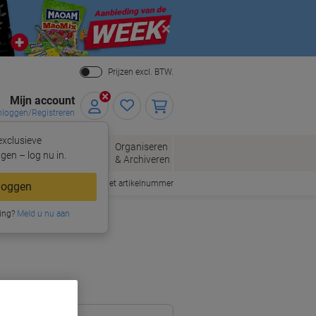
Close
Prijzen excl. BTW.
Mijn account
nloggen/Registreren
xclusieve
eloppen
Organiseren
Kantoorartikelen
gen – log nu in.
n
& Archiveren
Snel bestellen met artikelnummer
loggen
ing?
Meld u nu aan