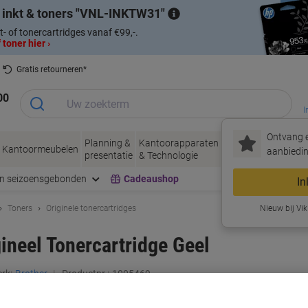
 inkt & toners
VNL-INKTW31
t- of tonercartridges vanaf €99,-.
 toner hier ›
Gratis retourneren*
00
I
Ontvang e
Planning &
Kantoorapparaten
Inkt &
Papier, Env
Kantoormeubelen
aanbiedin
presentatie
& Technologie
Toner
& Verpakke
en seizoensgebonden
Cadeaushop
In
Toners
Originele tonercartridges
Nieuw bij Vik
ineel Tonercartridge Geel
rk:
Brother
Productnr.:
1005469