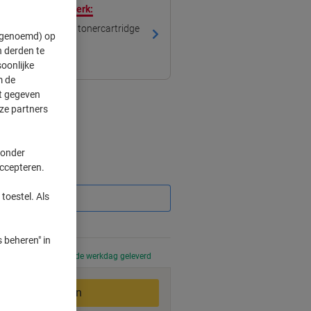
 met ons eigen merk:
mpatibele Brother tonercartridge
" genoemd) op
 derden te
oonlijke
m de
ft gegeven
ze partners
 onder
accepteren.
Korting
toestel. Als
 beheren" in
 uur besteld, volgende werkdag geleverd
In winkelwagen