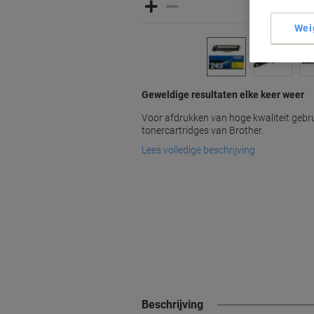
Wei
Geweldige resultaten elke keer weer
Voor afdrukken van hoge kwaliteit gebrui
tonercartridges van Brother.
Lees volledige beschrijving
Beschrijving