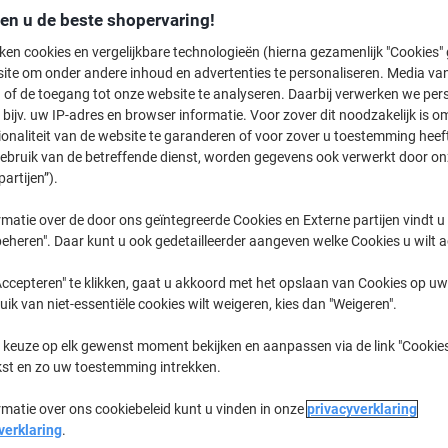
Switch en bespaar
den u de beste shopervaring!
Viking TN-243Y co
ken cookies en vergelijkbare technologieën (hierna gezamenlijk "Cookies
geel
ite om onder andere inhoud en advertenties te personaliseren. Media van
€ 36,99
 of de toegang tot onze website te analyseren. Daarbij verwerken we pers
bijv. uw IP-adres en browser informatie. Voor zover dit noodzakelijk is o
ionaliteit van de website te garanderen of voor zover u toestemming hee
Koop Meer,
Bespaar Meer
gebruik van de betreffende dienst, worden gegevens ook verwerkt door on
€ 63,99
Stuk
Vanaf 3 Stuks
partijen”).
€ 77,43 Incl. btw
matie over de door ons geïntegreerde Cookies en Externe partijen vindt u
eheren". Daar kunt u ook gedetailleerder aangeven welke Cookies u wilt 
Aantal
Excl. btw
ccepteren" te klikken, gaat u akkoord met het opslaan van Cookies op uw 
Stuks
1-2
€ 66,49
uik van niet-essentiële cookies wilt weigeren, kies dan "Weigeren".
Stuks
3+
€ 63,99
-3%
 keuze op elk gewenst moment bekijken en aanpassen via de link "Cookies
kst en zo uw toestemming intrekken.
Momenteel op voorraad
Vóór 15:30
rmatie over ons cookiebeleid kunt u vinden in onze
privacyverklaring
Aantal
verklaring
.