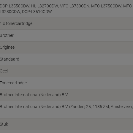
DCP-L3550CDW
HL-L3270CDW
MFC-L3730CDN
MFC-L3750CDW
MFC
L3230CDW
DCP-L3510CDW
1 x tonercartridge
Brother
Origineel
Standaard
Geel
Tonercartridge
Brother International (Nederland) B.V.
Brother International (Nederland) B.V. (Zanderij 25, 1185 ZM, Amstelve
Stuk