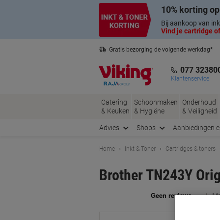
Meteen
Meteen
10% korting op
naar
naar
inhoud
navigatie
Bij aankoop van ink
Vind je cartridge of
Gratis bezorging de volgende werkdag*
Nederlandse klantenservice
077 32380
Klantenservice
Catering
Schoonmaken
Onderhoud
& Keuken
& Hygiëne
& Veiligheid
Advies
Shops
Aanbiedingen 
Home
Inkt & Toner
Cartridges & toners
Brother TN243Y Orig
Me