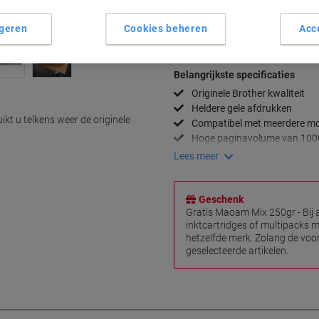
Aan een lijst toevoegen
geren
Cookies beheren
Acc
Bezorginformatie
Betaling
Belangrijkste specificaties
Originele Brother kwaliteit
Heldere gele afdrukken
kt u telkens weer de originele
Compatibel met meerdere mo
Hoge paginavolume van 1000
Lees meer
Geschenk
Gratis Maoam Mix 250gr - Bij
inktcartridges of multipacks m
hetzelfde merk. Zolang de voor
geselecteerde artikelen.