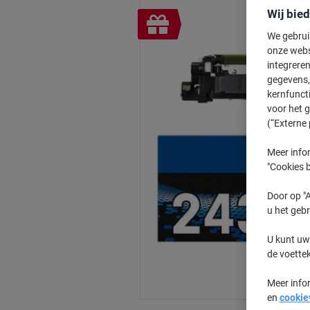
Wij bie
Geschenk
We gebrui
onze webs
integreren
gegevens, 
kernfunct
voor het 
(“Externe 
Meer infor
"Cookies b
Door op "A
u het gebr
U kunt uw
de voette
Meer info
en
cookie