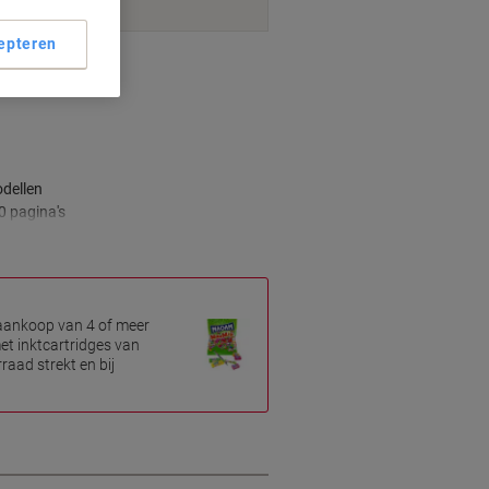
epteren
smogelijkheden
dellen
 pagina's
 aankoop van 4 of meer
et inktcartridges van
raad strekt en bij