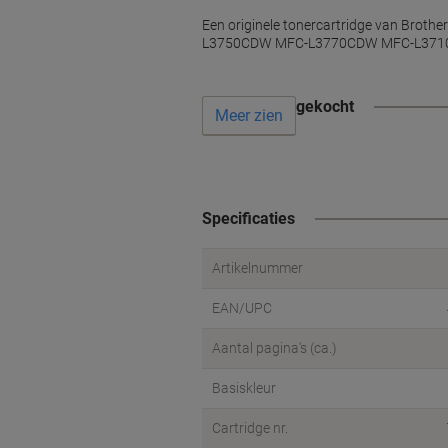
Een originele tonercartridge van Bro
L3750CDW MFC-L3770CDW MFC-L3710CW, 
Vaak samen gekocht
Meer zien
Specificaties
Artikelnummer
EAN/UPC
Aantal pagina's (ca.)
Basiskleur
Cartridge nr.