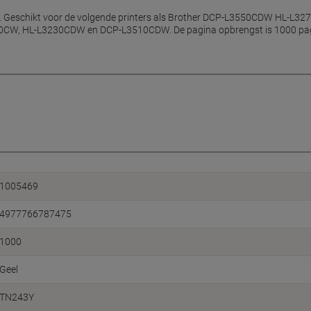
ther. Geschikt voor de volgende printers als Brother DCP-L3550CDW HL
HL-L3230CDW en DCP-L3510CDW. De pagina opbrengst is 1000 pagina's
1005469
4977766787475
1000
Geel
TN243Y