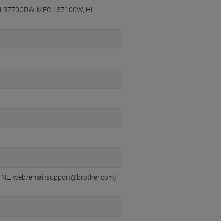
-L3770CDW
MFC-L3710CW
HL-
en, NL, web/email:support@brother.com)