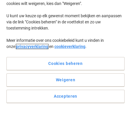
cookies wilt weigeren, kies dan "Weigeren".
U kunt uw keuze op elk gewenst moment bekijken en aanpassen
via de link "Cookies beheren" in de voettekst en zo uw
toestemming intrekken.
Meer informatie over ons cookiebeleid kunt u vinden in
onze
privacyverklaring
en
cookieverklaring
.
Cookies beheren
Zorgt ervoor dat uw laserprinter optimaal blijft presteren
Weigeren
Levert rijke, levendige professionele kleuren van laser kwaliteit, met
een opbrengst van 50.000 pagina's per cartridge.
Accepteren
Lees volledige beschrijving
Slechts
€ 139,99
Stuk
€ 169,39 Incl. btw
Momenteel op voorraad
Levertijd 3-6 werkdagen