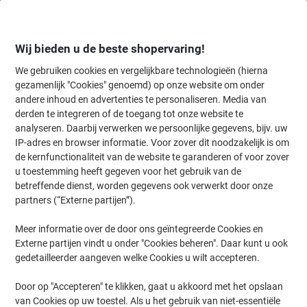
Meteen
Meteen
naar
naar
inhoud
navigatie
Wij bieden u de beste shopervaring!
We gebruiken cookies en vergelijkbare technologieën (hierna
gezamenlijk "Cookies" genoemd) op onze website om onder
Home
andere inhoud en advertenties te personaliseren. Media van
Inkt & Toner
Cartridges & toners
Printerlinten
Printerlinten, or
derden te integreren of de toegang tot onze website te
Brother Origineel Transferbelt BU223CL
analyseren. Daarbij verwerken we persoonlijke gegevens, bijv. uw
IP-adres en browser informatie. Voor zover dit noodzakelijk is om
de kernfunctionaliteit van de website te garanderen of voor zover
Merk:
Brother
Productnr.:
1001273
u toestemming heeft gegeven voor het gebruik van de
betreffende dienst, worden gegevens ook verwerkt door onze
partners (“Externe partijen”).
Meer informatie over de door ons geïntegreerde Cookies en
Externe partijen vindt u onder "Cookies beheren". Daar kunt u ook
gedetailleerder aangeven welke Cookies u wilt accepteren.
Door op "Accepteren" te klikken, gaat u akkoord met het opslaan
van Cookies op uw toestel. Als u het gebruik van niet-essentiële