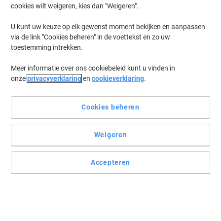
cookies wilt weigeren, kies dan "Weigeren".
U kunt uw keuze op elk gewenst moment bekijken en aanpassen
via de link "Cookies beheren" in de voettekst en zo uw
toestemming intrekken.
Meer informatie over ons cookiebeleid kunt u vinden in
onze
privacyverklaring
en
cookieverklaring
.
Cookies beheren
Weigeren
Accepteren
Data beveiliging was nog nooit zo makkelijk!
Met een Innovatief aandrijvings- en bedieningsconcept biedt deze
IntelligentDrive een prestatie verhoging tot 40%.