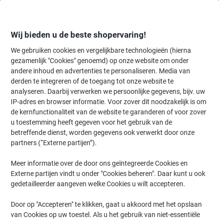
Meteen
Meteen
naar
naar
inhoud
navigatie
Wij bieden u de beste shopervaring!
We gebruiken cookies en vergelijkbare technologieën (hierna
gezamenlijk "Cookies" genoemd) op onze website om onder
Home
andere inhoud en advertenties te personaliseren. Media van
Kantoorapparaten & Technologie
Kantoormachines & toebehoren
derden te integreren of de toegang tot onze website te
HSM SECURIO Papierversnipperaar 10 Vellen Snippers
analyseren. Daarbij verwerken we persoonlijke gegevens, bijv. uw
Veiligheidsniveau P-7 205 L SECURIO P44I P-7
IP-adres en browser informatie. Voor zover dit noodzakelijk is om
1874121M
de kernfunctionaliteit van de website te garanderen of voor zover
u toestemming heeft gegeven voor het gebruik van de
betreffende dienst, worden gegevens ook verwerkt door onze
Merk:
HSM
Productnr.:
1033645
partners (“Externe partijen”).
Meer informatie over de door ons geïntegreerde Cookies en
Externe partijen vindt u onder "Cookies beheren". Daar kunt u ook
gedetailleerder aangeven welke Cookies u wilt accepteren.
Door op "Accepteren" te klikken, gaat u akkoord met het opslaan
van Cookies op uw toestel. Als u het gebruik van niet-essentiële